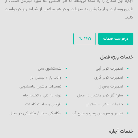
آچاره این امکان را به شما می‌دهد تا هر خدمتی که مورد نیازتان است، از
طریق وبسایت و اپلیکیشن به سهولت و در هر ساعتی از شبانه روز درخواست
کنید.
درخواست خدمات
1471
خدمات ویژه فصل
تعمیرات کولر آبی
شستشوی مبل
تعمیرات کولر گازی
وانت بار / نیسان بار
تعمیرات یخچال
تعمیرات ماشین لباسشویی
شارژ گاز کولر ماشین در محل
لوله باز کنی و تخلیه چاه
خدمات نقاشی ساختمان
طراحی و ساخت کابینت
تعمیر و سرویس پمپ و منبع آب
مکانیکی سیار / مکانیکی در محل
خدمات آچاره