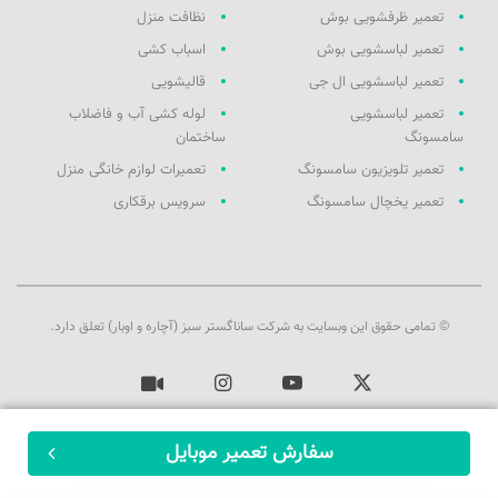
تعمیر ظرفشویی بوش
نظافت منزل
تعمیر لباسشویی بوش
اسباب کشی
تعمیر لباسشویی ال جی
قالیشویی
تعمیر لباسشویی
لوله کشی آب و فاضلاب
سامسونگ
ساختمان
تعمیر تلویزیون سامسونگ
تعمیرات لوازم خانگی منزل
تعمیر یخچال سامسونگ
سرویس برقکاری
© تمامی حقوق این وبسایت به شرکت ساناگستر سبز (آچاره و اوبار) تعلق دارد.
ایکس
یوتیوب
اینستاگرام
آپارات
سفارش تعمیر موبایل
ثبت سفارش
آچاره در شبکه‌های اجتماعی