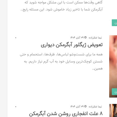
گاهی وقت‌ها ممکن است با این مشکل مواجه شوید که
آبگرمکن شما با تاخیر زیاد خاموش شود. این مسئله رایج…
ن
نیما شکرزاده
29 آبان 1404
0
تعویض ژیگلور آبگرمکن دیواری
همه ما برای شست‌و‌شو لباس‌ها، ظرف‌ها، استحمام و حتی
شستن کوچک‌ترین وسایل خود به آب گرم نیاز داریم. به
همین…
ن
نیما شکرزاده
29 آبان 1404
0
8 علت انفجاری روشن شدن آبگرمکن