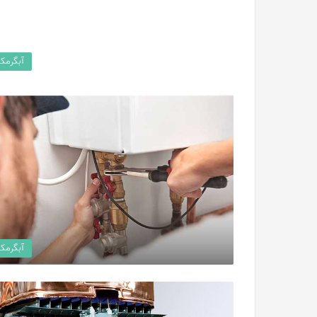
آبگرمک
آبگرمک