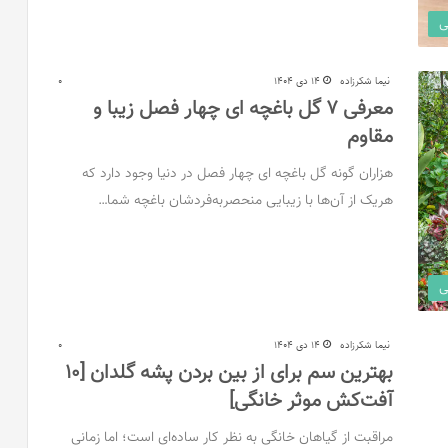
ی
نیما شکرزاده
14 دی 1404
0
معرفی 7 گل باغچه ای چهار فصل زیبا و
مقاوم
هزاران گونه گل باغچه ای چهار فصل در دنیا وجود دارد که
هریک از آن‌ها با زیبایی منحصربه‌فردشان باغچه شما…
ی
نیما شکرزاده
14 دی 1404
0
بهترین سم برای از بین بردن پشه گلدان [10
آفت‌کش موثر خانگی]
مراقبت از گیاهان خانگی به نظر کار ساده‌ای است؛ اما زمانی