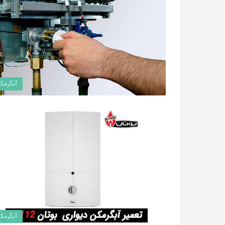
آبگرمک
آبگرمک