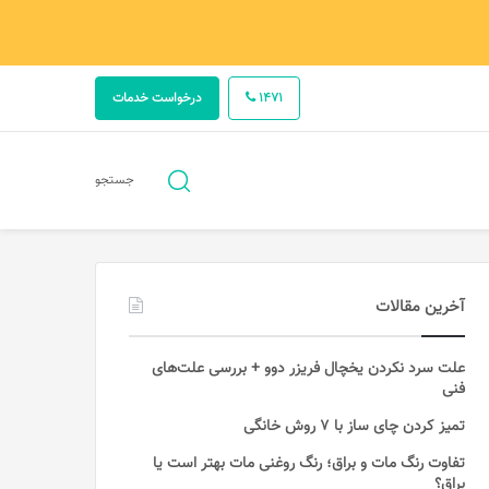
1471
درخواست خدمات
جستجو
جستجو
برای
آخرین مقالات
علت سرد نکردن یخچال فریزر دوو + بررسی علت‌های
فنی
تمیز کردن چای ساز با ۷ روش خانگی
تفاوت رنگ مات و براق؛ رنگ روغنی مات بهتر است یا
براق؟