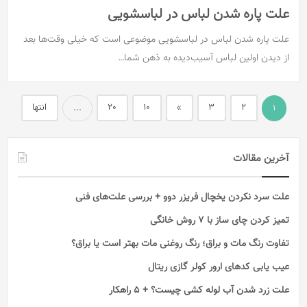
علت پاره شدن لباس در لباسشویی
علت پاره شدن لباس در لباسشویی موضوعی است که خیلی وقت‌ها بعد
از دیدن اولین لباس آسیب‌دیده به ذهن شما…
2
3
»
10
20
انتها
...
1
آخرین مقالات
علت سرد نکردن یخچال فریزر دوو + بررسی علت‌های فنی
تمیز کردن چای ساز با ۷ روش خانگی
تفاوت رنگ مات و براق؛ رنگ روغنی مات بهتر است یا براق؟
عیب یابی کدهای ارور کولر گازی ریتال
علت زرد شدن آب لوله کشی چیست؟ + 5 راهکار