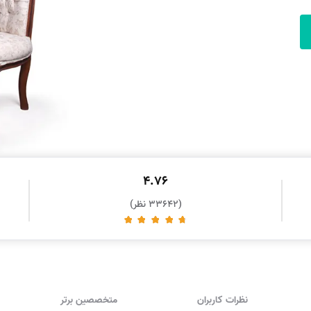
4.76
(33642 نظر)
نظرات کاربران
متخصصین برتر