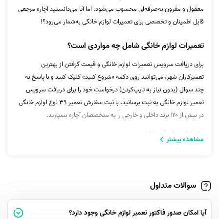
معقول و مقرون به‌صرفه‌ای محسوب می‌شود. اما آیا می‌دانستید آچاره مرجعی
قابل اطمینان و تخصصی برای تعمیرات لوازم خانگی به‌شمار می‌رود؟!
تعمیرات لوازم خانگی شامل چه مواردی است؟
برای دریافت سرویس تعمیرات لوازم خانگی و قیمت گرفتن از بهترین
تعمیرکاران شهر، می‌توانید روی دکمه «شروع کنید» کلیک کنید و با پاسخ به
چند سوال (بدون نیاز به تایپ‌کردن) درخواست خود را برای دریافت سرویس
تعمیر لوازم خانگی به ثبت برسانید. با ثبت سفارش تعمیر ۳۹ نوع لوازم خانگی
در بیش از ۱۲۰ برند داخلی و خارجی را به متخصصان آچاره بسپارید.
لوازم برقی آشپزخانه
مشاهده بیشتر
لوازم برقی صوتی و تصویری مانند کنسول‌های بازی، تلویزیون و …
لوازم گرمایشی و سرمایشی برقی مانند پنکه یا شوفاژ برقی
ماساژورها و لوازم ورزشی
لوازم برقی شخصی مانند ریش‌تراش، سشوار و …
سوالات متداول
لوازم برقی نظافتی مانند بخارشور
تعمیر انواع لوازم خانگی مانند جارو برقی، بخور، چرخ‌خیاطی
آیا امکان صدور فاکتور تعمیر لوازم خانگی وجود دارد؟