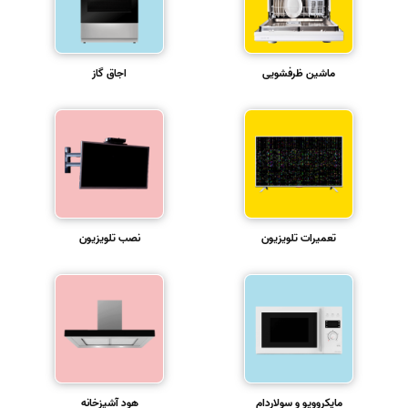
ماشین ظرفشویی
اجاق گاز
تعمیرات تلویزیون
نصب تلویزیون
مایکروویو و سولاردام
هود آشپزخانه