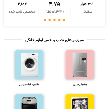
4.75
361 هزار
2,182
سفارش
(51,473 نظر)
متخصص تایید شده
سرویس‌های نصب و تعمیر لوازم خانگی
یخچال فریزر
ماشین لباسشویی