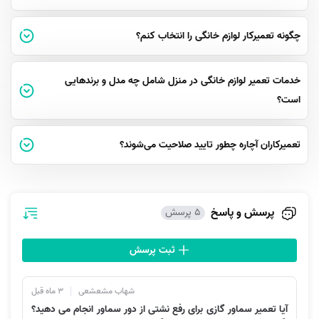
چگونه تعمیرکار لوازم خانگی را انتخاب کنم؟
چرا آچاره برای تعمیرات لوازم خانگی بهترین انتخاب است؟
با ثبت سفارش تعمیر لوازم خانگی در منزل در آچاره می‌توانید مطمئن باشید که
خدمات تعمیر لوازم خانگی در منزل شامل چه مدل و برندهایی
هرگونه خرابی دستگاه شما در محل و با کمترین زمان و هزینه لازم تعمیر
است؟
می‌شود. فراموش نکنید که انواع تعمیرکار لوازم خانگی در آچاره، ابتدا باید تائید
صلاحیت شوند وعملکرد آن‌ها توسط تیم پشتیبانی تحت نظارت قرار بگیرد؛ لذا
تعمیرکاران آچاره چطور تایید صلاحیت می‌شوند؟
کیفیت سرویسی که ارائه می‌دهند بالا است. آچاره تیم پشتیبانی بزرگ و
سختکوشی دارد که ۷ روز هفته پشتیبانی ۱۲ ساعته از ۸ صبح تا ۲۱ شب ارائه
خدمات مربوط به تعمیر لوازم خانگی را برعهده می‌گیرند.
در صورتی که به تعویض قطعه نیاز داشته باشید؛ تعمیرکار لوازم خانگی اعزام
پرسش و پاسخ
5 پرسش
شده، با استفاده از قطعات اورجینال و با کیفیت برای دستگاه شما بهترین
عملکرد را ارائه خواهند داد؛ بنابراین می‌توانید برای دریافت خدمات تعمیرات
ثبت پرسش
لوازم خانگی و انواع تعمیر لوازم برقی روی اصالت قطعات هم حساب کنید.
شهاب مشعشعی
3 ماه قبل
ضمنا خدمات تعمیرات لوازم خانگی در منزل آچاره اختصاص به محصولی خاص
آیا تعمیر سماور گازی برای رفع نشتی از دور سماور انجام می دهید؟
و یا برند و مدلی منحصر به فرد ندارد و شما می‌توانید هر نوع خرابی لوازم