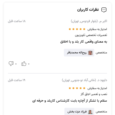
نظرات کاربران
اکبر م. (بلوار فردوس, تهران)
18 ساعت قبل
امتیاز به سفارش
تعمیرات تخصصی تلویزیون
به معنای واقعی کار بلد و با اخلاق
متخصص
روح‌اله محمدباقر
0
0
داوود د. (خانی آباد نو جنوبی, تهران)
19 ساعت قبل
امتیاز به سفارش
نصب و تعمیر اجاق گاز
سلام با تشکر از آچاره بابت کارشناس کاربلد و حرفه ای
متخصص
فرزاد عزت بخش