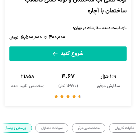
لوله کشی آب ساختمان و لوله کشی فاضلاب
ساختمان با آچاره
بازه قیمت عمده سفارشات در تهران:
5,500,000
400,000
تا
تومان
شروع کنید
4.67
109 هزار
21858
سفارش موفق
(16970 نظر)
متخصص تایید شده
نظرات کاربران
متخصصین برتر
سوالات متداول
پرسش و پاسخ