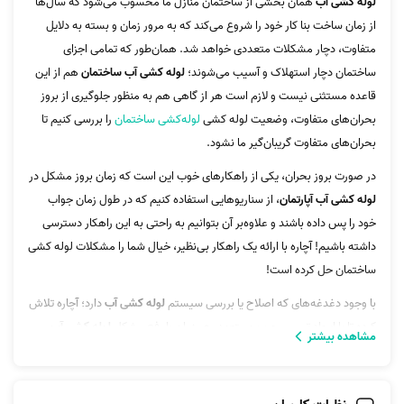
لوله کشی آب
همان بخشی از ساختمان منازل ما محسوب می‌شود که سال‌ها
از زمان ساخت بنا کار خود را شروع می‌کند که به مرور زمان و بسته به دلایل
متفاوت، دچار مشکلات متعددی خواهد شد. همان‌طور که تمامی اجزای
ساختمان دچار استهلاک و آسیب می‌شوند؛
لوله کشی آب ساختمان
هم از این
قاعده مستثنی نیست و لازم است هر از گاهی هم به منظور جلوگیری از بروز
بحران‌های متفاوت، وضعیت لوله کشی
لوله‌کشی ساختمان
را بررسی کنیم تا
بحران‌های متفاوت گریبان‌گیر ما نشود.
در صورت بروز بحران، یکی از راهکارهای خوب این است که زمان بروز مشکل در
لوله کشی آب آپارتمان
، از سناریوهایی استفاده کنیم که در طول زمان جواب
خود را پس داده باشند و علاوه‌بر آن بتوانیم به راحتی به این راهکار دسترسی
داشته باشیم! آچاره با ارائه یک راهکار بی‌نظیر، خیال شما را مشکلات لوله کشی
ساختمان حل کرده‌ است!
با وجود دغدغه‌های که اصلاح یا بررسی سیستم
لوله کشی آب
دارد؛ آچاره تلاش
کرده تا با ایجاد تیمی مجرب و متعهد، هم‌زمان با رفع مشکل
لوله کشی آب
مشاهده بیشتر
ساختمان
یا
لوله کشی آب آپارتمان
شما در کم‌ترین زمان ممکن، موارد زیر را نیز
مهیا کند.