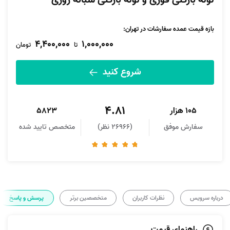
لوله بازکنی فوری و لوله بازکنی شبانه روزی
بازه قیمت عمده سفارشات در تهران:
4,400,000
1,000,000
تا
تومان
شروع کنید
4.81
105 هزار
5823
سفارش موفق
(26966 نظر)
متخصص تایید شده
درباره سرویس
نظرات کاربران
متخصصین برتر
پرسش و پاسخ
راهنمای قیمت