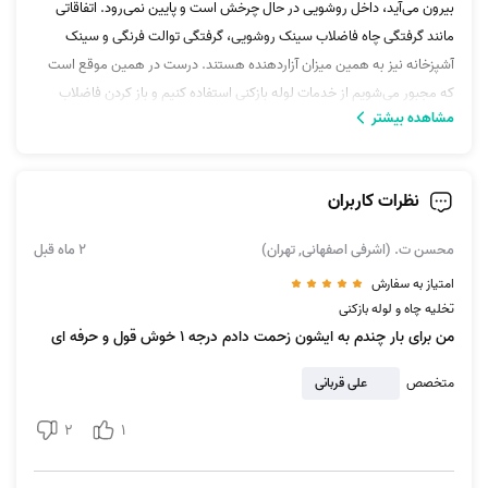
بیرون می‌آید، داخل روشویی در حال چرخش است و پایین نمی‌‌رود. اتفاقاتی
مانند گرفتگی چاه فاضلاب سینک روشویی، گرفتگی توالت فرنگی و سینک
آشپزخانه نیز به همین میزان آزاردهنده هستند. درست در همین موقع‌ است
که مجبور می‌شویم از خدمات لوله بازکنی استفاده کنیم و باز کردن فاضلاب
مشاهده بیشتر
دستشویی، آشپزخانه، حمام و … را به متخصصانی کاربلد بسپاریم.
نظرات کاربران
دوران استفاده از تلمبه‌های کوچک برای رفع گرفتگی سینک آشپزخانه و یا
کفپوش‌های دیگر گذشته است؛ این روزها با استفاده از روش‌های جدید لوله
محسن ت. (اشرفی اصفهانی, تهران)
2 ماه قبل
بازکنی، این مشکل توسط متخصصین این حوزه حل شده و تا مدت طولانی غیر
امتیاز به سفارش
قابل بازگشت است. در این سرویس آچاره خدمات زیر با اعزام فوری
لوله بازکن
تخلیه چاه و لوله بازکنی
سیار
به محل ارائه داده می‌شود.
من برای بار چندم به ایشون زحمت دادم درجه ۱ خوش قول و حرفه ای
لایروبی لوله‌ها فاضلاب
لوله بازکنی آشپزخانه
متخصص
علی قربانی
رفع گرفتگی لوله فاضلاب حمام و دستشویی
2
1
لوله بازکنی و فنر زدن
رفع بوی بد چاه