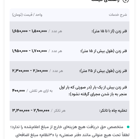
شرح خدمات
واحد / قیمت (تومان)
1,500,000 - 1,650,000
فنر زدن (از 1 تا 15 متر):
/
هر عدد
1,700,000 - 1,950,000
فنر زدن (طول بیش از 15 متر):
/
هر عدد
2,100,000 - 2,300,000
فنر زدن (طول بیش از 25 متر):
/
هر عدد
فنر زدن بیش از یک بار (در صورتی که بار اول
400,000
/
به ازای هر تلاش
منجر به باز شدن مجرای گرفته نشود):
2,900,000 - 3,300,000
تخلیه چاه با تانکر:
/
هر تانکر
متخصص حق دریافت هیچ هزینه‌ای خارج از مبلغ اعلام‌شده را ندارد؛
لطفاً تحت هیچ عنوانی مانند «فنر صنعتی» یا «۳نظام» مبلغ اضافه‌ای