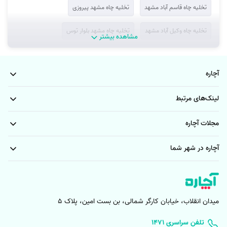
گرفتگی توالت فرنگی و … قبل از ثبت سفارش کار سختی است و هزینه خدمات
تخلیه چاه قاسم آباد مشهد
تخلیه چاه مشهد پیروزی
لوله بازکنی، بعد از اعلام جزییات کار مشتری، توسط متخصص اعلام می‌شود.
تخلیه چاه وکیل آباد مشهد
تخلیه چاه مشهد بلوار توس
با این وجود می‌توانید در بالای همین صفحه بخشی از هزینه‌هایی که تعرفه
مشاهده بیشتر
مشخصی دارند ملاحظه نمایید. در جدول راهنمای
قیمت لوله بازکنی
مندرج در
تخلیه چاه شاندیز مشهد
ابتدای صفحه محدوده قیمت هر یک از خدمات ذکر شده است. معمولا قیمت
نهایی (از قیمت تخلیه چاه توالت گرفته تا قیمت لوله بازکنی با فنر) ارائه خدمات
آچاره
میانگین بازۀ قیمت ذکر شده در جدول است اما همانگونه که مستحضرید
لینک‌های مرتبط
قیمت تخلیه چاه توالت و فاضلاب به صورت دقیق به شرایط ارائه خدمات لوله
بازکنی و جزئیات آن بستگی دارد.
مجلات آچاره
آچاره در شهر شما
عوامل موثر بر قیمت لوله بازکنی
قیمت لوله بازکنی بر اساس متراژ لوله‌: متراژ لوله یکی از فاکتورهای مهم
در تعیین هزینه نهایی است. هرچه طول متراز لوله‌هایی که نیاز به رفع
گرفتگی دارد بلندتر باشد مسلما هزینه هم بیشتر خواهد بود و فرآیند باز
میدان انقلاب، خیابان کارگر شمالی، بن بست امین، پلاک 5
کردن فاضلاب دستشویی یا گرفتگی چاه فاضلاب پیچیده‌تر خواهد شد.
۱۴۷۱ تلفن سراسری