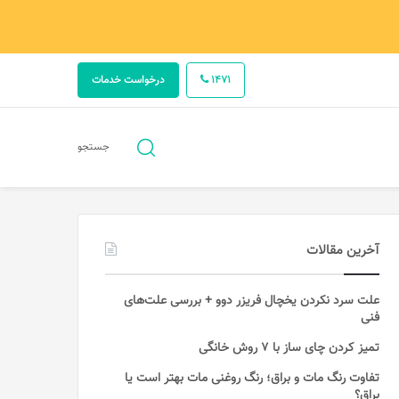
1471
درخواست خدمات
جستجو
جستجو
برای
آخرین مقالات
علت سرد نکردن یخچال فریزر دوو + بررسی علت‌های
فنی
تمیز کردن چای ساز با ۷ روش خانگی
تفاوت رنگ مات و براق؛ رنگ روغنی مات بهتر است یا
براق؟