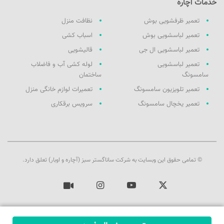
خدمات آچاره
تعمیر ظرفشویی بوش
نظافت منزل
تعمیر لباسشویی بوش
اسباب کشی
تعمیر لباسشویی ال جی
قالیشویی
تعمیر لباسشویی
لوله کشی آب و فاضلاب
سامسونگ
ساختمان
تعمیر تلویزیون سامسونگ
تعمیرات لوازم خانگی منزل
تعمیر یخچال سامسونگ
سرویس برقکاری
© تمامی حقوق این وبسایت به شرکت ساناگستر سبز (آچاره و اوبار) تعلق دارد.
ایکس
یوتیوب
اینستاگرام
آپارات