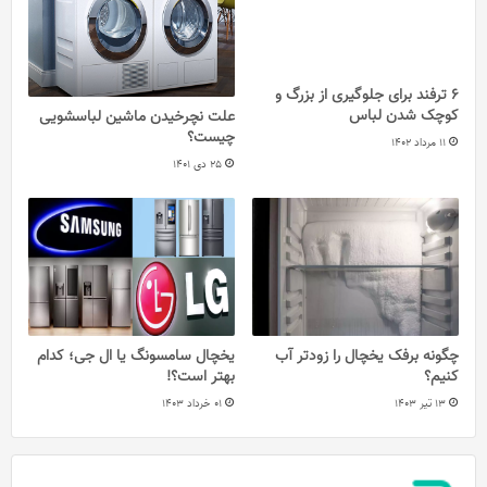
6 ترفند برای جلوگیری از بزرگ و
کوچک شدن لباس
علت نچرخیدن ماشین لباسشویی
چیست؟
11 مرداد 1402
25 دی 1401
چگونه برفک یخچال را زودتر آب
یخچال سامسونگ یا ال جی؛ کدام
کنیم؟
بهتر است؟!
13 تیر 1403
01 خرداد 1403