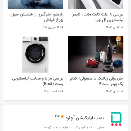
بررسی 8 علت ثابت ماندن تایمر
راه‌های جلوگیری از شکستن سوزن
لباسشویی ال جی
چرخ خیاطی
04 تیر 1403
14 شهریور 1401
جاروبرقی رباتیک یا معمولی؛ کدام
بررسی مزایا و معایب لباسشویی
یک بهتر است؟!
بست (Bost)
06 دی 1403
01 اسفند 1402
نصب اپلیکیشن آچاره
بیش از یک میلیون نفر به آچاره اعتماد کرده‌اند