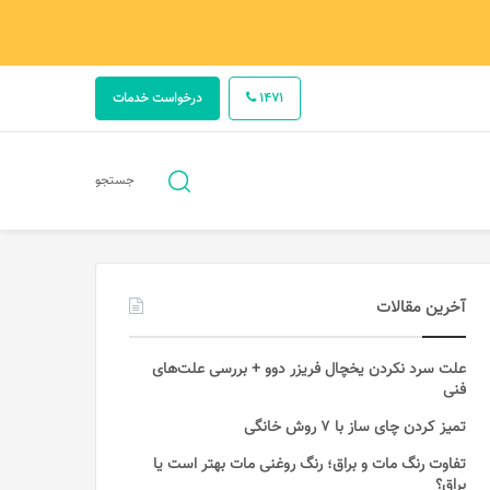
1471
درخواست خدمات
جستجو
جستجو
برای
آخرین مقالات
علت سرد نکردن یخچال فریزر دوو + بررسی علت‌های
فنی
تمیز کردن چای ساز با ۷ روش خانگی
تفاوت رنگ مات و براق؛ رنگ روغنی مات بهتر است یا
براق؟