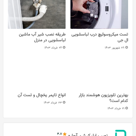
تست میکروسوئیچ درب لباسشویی
طریقه نصب شیر آب ماشین
ال جی
لباسشویی در منزل
28 شهریور 1403
26 خرداد 1403
بهترین تلویزیون هوشمند بازار
انواع تایمر یخچال و تست آن
کدام است؟
23 خرداد 1403
21 خرداد 1403