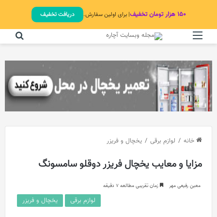
۱۵۰ هزار تومان تخفیف
| برای اولین سفارش.
دریافت تخفیف
منو
جستج
خانه
/
لوازم برقی
/
یخچال و فریزر
مزایا و معایب یخچال فریزر دوقلو سامسونگ
معین رفیعی مهر
زمان تقریبی مطالعه 7 دقیقه
لوازم برقی
یخچال و فریزر