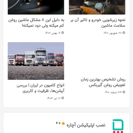
نحوه زیرشویی خودرو و تاثیر آن بر
به دلیل این 8 مشکل ماشین روغن
سلامت ماشین
کم میکنه ولی دود نمیکنه!
27 شهریور 1401
16 بهمن 1402
روش تشخیص بهترین زمان
تعویض روغن گیربکس
انواع کامیون در ایران | بررسی
آپشن‌ها، ظرفیت و کاربری
23 اسفند 1401
17 تیر 1403
نصب اپلیکیشن آچاره