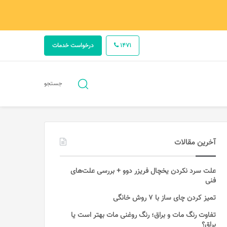
1471
درخواست خدمات
جستجو
جستجو
برای
آخرین مقالات
علت سرد نکردن یخچال فریزر دوو + بررسی علت‌های
فنی
تمیز کردن چای ساز با ۷ روش خانگی
تفاوت رنگ مات و براق؛ رنگ روغنی مات بهتر است یا
براق؟