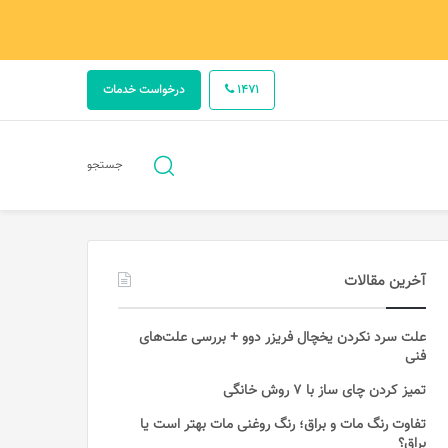
1471
درخواست خدمات
جستجو
جستجو
برای
آخرین مقالات
علت سرد نکردن یخچال فریزر دوو + بررسی علت‌های
فنی
تمیز کردن چای ساز با ۷ روش خانگی
تفاوت رنگ مات و براق؛ رنگ روغنی مات بهتر است یا
براق؟