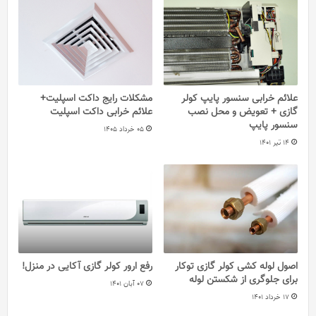
علائم خرابی سنسور پایپ کولر
مشکلات رایج داکت اسپلیت+
گازی + تعویض و محل نصب
علائم خرابی داکت اسپلیت
سنسور پایپ
05 خرداد 1405
14 تیر 1401
اصول لوله کشی کولر گازی توکار
رفع ارور کولر گازی آکایی در منزل!
برای جلوگری از شکستن لوله
07 آبان 1401
17 خرداد 1401