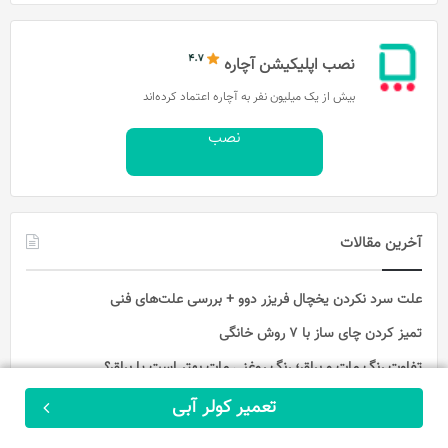
نصب اپلیکیشن آچاره
بیش از یک میلیون نفر به آچاره اعتماد کرده‌اند
نصب
آخرین مقالات
علت سرد نکردن یخچال فریزر دوو + بررسی علت‌های فنی
تمیز کردن چای ساز با ۷ روش خانگی
تفاوت رنگ مات و براق؛ رنگ روغنی مات بهتر است یا براق؟
عیب یابی کدهای ارور کولر گازی ریتال
تعمیر کولر آبی
ثبت سفارش
علت زرد شدن آب لوله کشی چیست؟ + 5 راهکار