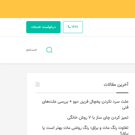
1471
درخواست خدمات
جستجو
جستجو
برای
آخرین مقالات
علت سرد نکردن یخچال فریزر دوو + بررسی علت‌های
فنی
تمیز کردن چای ساز با ۷ روش خانگی
تفاوت رنگ مات و براق؛ رنگ روغنی مات بهتر است یا
براق؟