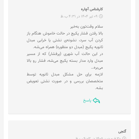
گ
کارشناس آچاره
ف
09 تیر 1404 در 4:31 ب.ظ
ت
سلام وقت‌تون به‌خیر
:
بالا رفتن فشار پکیج در حالت خاموش هنگام باز
کردن آب سرد، نشونه‌ی نشتی یا خرابی مبدل
ثانویه پکیج (مبدل دو منظوره) همراه می‌شه.
در این حالت آب شهری (پرفشار) که از مسیر
مبدل وارد مدار بسته پکیج می‌شه، فشار رو بالا
می‌بره…
لازمه برای حل مشکل مبدل ثانویه توسط
متخصصان بررسی و در صورت نشتی تعویض
بشه.
پاسخ
گ
گنجی
ف
30 فروردین 1405 در 9:03 ب.ظ