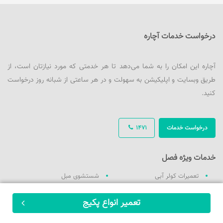
درخواست خدمات آچاره
آچاره این امکان را به شما می‌دهد تا هر خدمتی که مورد نیازتان است، از
طریق وبسایت و اپلیکیشن به سهولت و در هر ساعتی از شبانه روز درخواست
کنید.
درخواست خدمات
1471
خدمات ویژه فصل
تعمیرات کولر آبی
شستشوی مبل
تعمیرات کولر گازی
وانت بار / نیسان بار
تعمیر انواع پکیج
ثبت سفارش
تعمیرات یخچال
تعمیرات ماشین لباسشویی
شارژ گاز کولر ماشین در محل
لوله باز کنی و تخلیه چاه