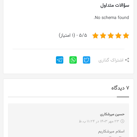
سؤالات متداول
No schema found.
5/5 - (1 امتیاز)
اشتراک گذاری
7 دیدگاه
گ
حسین میرشکاری
ف
23 مهر 1403 در 11:24 ب.ظ
ت
اسلام میرشکاریم
: