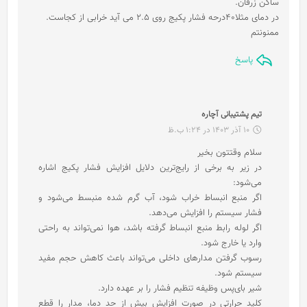
ساکن زرقان.
در دمای مثلا40درحه فشار پکیج روی 2.5 می آید خرابی از کجاست.
ممنونتم
پاسخ
گ
تیم پشتیبانی آچاره
ف
10 آذر 1403 در 1:24 ب.ظ
ت
سلام وقتتون بخیر
:
در زیر به برخی از رایج‌ترین دلایل افزایش فشار پکیج اشاره
می‌شود:
اگر منبع انبساط خراب شود، آب گرم شده منبسط می‌شود و
فشار سیستم را افزایش می‌دهد.
اگر لوله رابط منبع انبساط گرفته باشد، هوا نمی‌تواند به راحتی
وارد یا خارج شود.
رسوب گرفتن مدارهای داخلی می‌تواند باعث کاهش حجم مفید
سیستم شود.
شیر بای‌پس وظیفه تنظیم فشار را بر عهده دارد.
کلید حرارتی در صورت افزایش بیش از حد دما، مدار را قطع