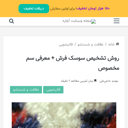
۱۵۰ هزار تومان تخفیف
| برای اولین سفارش.
دریافت تخفیف
منو
جستج
خانه
/
نظافت و شستشو
/
قالیشویی
روش تشخیص سوسک فرش + معرفی سم
مخصوص
مهدیه حاجی‌علی
زمان تقریبی مطالعه 6 دقیقه
قالیشویی
نظافت و شستشو