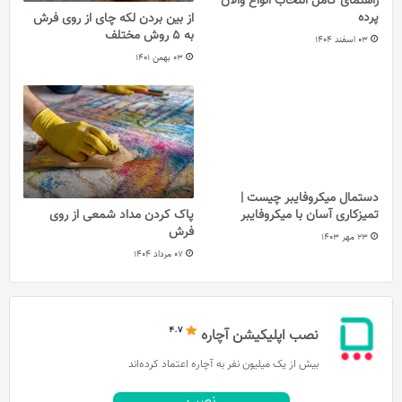
راهنمای کامل انتخاب انواع والان
پرده
از بین بردن لکه چای از روی فرش
به 5 روش مختلف
03 اسفند 1404
03 بهمن 1401
دستمال میکروفایبر چیست |
تمیزکاری آسان با میکروفایبر
پاک کردن مداد شمعی از روی
فرش
23 مهر 1403
07 مرداد 1404
نصب اپلیکیشن آچاره
بیش از یک میلیون نفر به آچاره اعتماد کرده‌اند
نصب