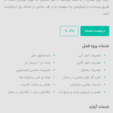
آچاره این امکان را به شما می‌دهد تا هر خدمتی که مورد نیازتان است، از
طریق وبسایت و اپلیکیشن به سهولت و در هر ساعتی از شبانه روز درخواست
کنید.
درخواست خدمات
1471
خدمات ویژه فصل
تعمیرات کولر آبی
شستشوی مبل
تعمیرات کولر گازی
وانت بار / نیسان بار
تعمیرات یخچال
تعمیرات ماشین لباسشویی
شارژ گاز کولر ماشین در محل
لوله باز کنی و تخلیه چاه
خدمات نقاشی ساختمان
طراحی و ساخت کابینت
تعمیر و سرویس پمپ و منبع آب
مکانیکی سیار / مکانیکی در محل
خدمات آچاره