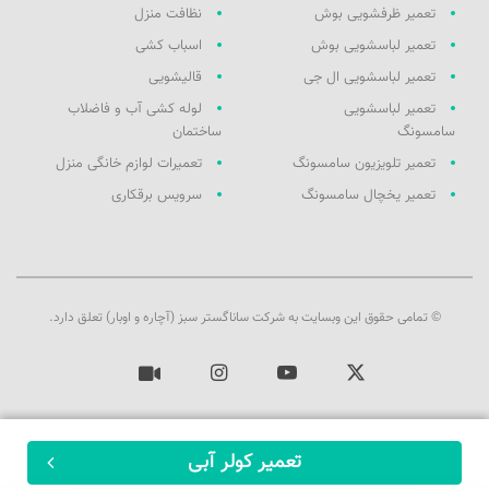
تعمیر ظرفشویی بوش
نظافت منزل
تعمیر لباسشویی بوش
اسباب کشی
تعمیر لباسشویی ال جی
قالیشویی
تعمیر لباسشویی
لوله کشی آب و فاضلاب
سامسونگ
ساختمان
تعمیر تلویزیون سامسونگ
تعمیرات لوازم خانگی منزل
تعمیر یخچال سامسونگ
سرویس برقکاری
© تمامی حقوق این وبسایت به شرکت ساناگستر سبز (آچاره و اوبار) تعلق دارد.
ایکس
یوتیوب
اینستاگرام
آپارات
تعمیر کولر آبی
ثبت سفارش
آچاره در شبکه‌های اجتماعی