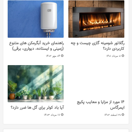
رگلاتور شومینه گازی چیست و چه
راهنمای خرید آبگرمکن های متنوع
کاربردی دارد؟
(زمینی و ایستاده، دیواری، برقی)
01 مرداد 1401
04 مهر 1402
14 مورد از مزایا و معایب پکیج
ایمرگاس
آیا باد کولر برای گل ها ضرر دارد؟
20 اسفند 1402
17 مرداد 1403