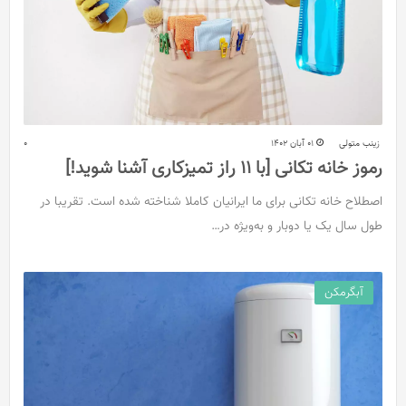
زینب متولی
01 آبان 1402
0
رموز خانه تکانی [با 11 راز تمیزکاری آشنا شوید!]
اصطلاح خانه تکانی برای ما ایرانیان کاملا شناخته شده است. تقریبا در
طول سال یک یا دوبار و به‌ویژه در…
آبگرمکن