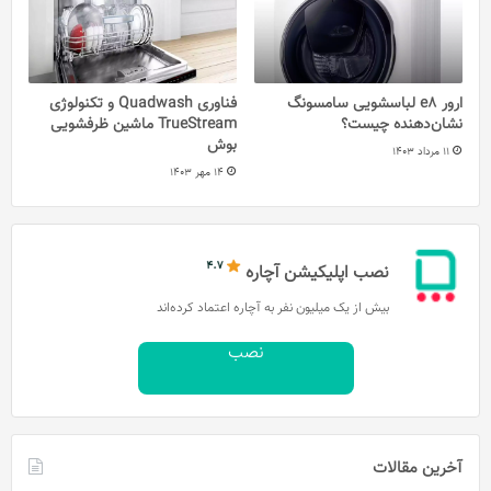
ارور e8 لباسشویی سامسونگ
فناوری Quadwash و تکنولوژی
نشان‌دهنده چیست؟
TrueStream ماشین ظرفشویی
بوش
11 مرداد 1403
14 مهر 1403
نصب اپلیکیشن آچاره
بیش از یک میلیون نفر به آچاره اعتماد کرده‌اند
نصب
آخرین مقالات