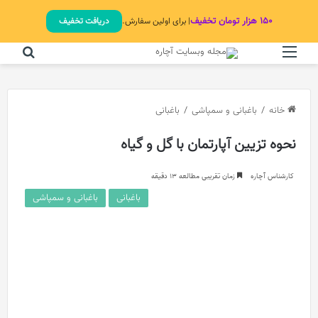
۱۵۰ هزار تومان تخفیف
| برای اولین سفارش.
دریافت تخفیف
منو
جستج
خانه
/
باغبانی و سمپاشی
/
باغبانی
نحوه تزیین آپارتمان با گل و گیاه
کارشناس آچاره
زمان تقریبی مطالعه 13 دقیقه
باغبانی
باغبانی و سمپاشی