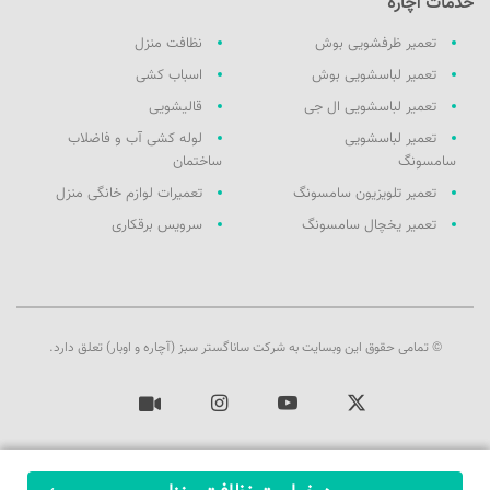
خدمات آچاره
تعمیر ظرفشویی بوش
نظافت منزل
تعمیر لباسشویی بوش
اسباب کشی
تعمیر لباسشویی ال جی
قالیشویی
تعمیر لباسشویی
لوله کشی آب و فاضلاب
سامسونگ
ساختمان
تعمیر تلویزیون سامسونگ
تعمیرات لوازم خانگی منزل
تعمیر یخچال سامسونگ
سرویس برقکاری
© تمامی حقوق این وبسایت به شرکت ساناگستر سبز (آچاره و اوبار) تعلق دارد.
ایکس
یوتیوب
اینستاگرام
آپارات