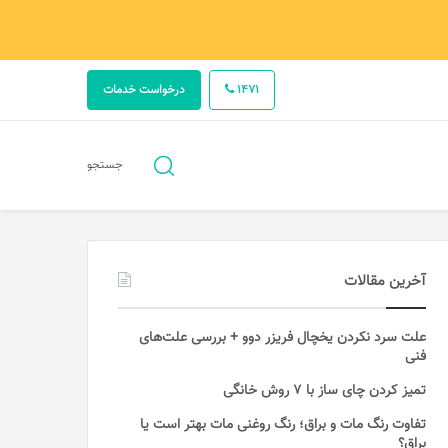
1471
درخواست خدمات
جستجو
جستجو
برای
آخرین مقالات
علت سرد نکردن یخچال فریزر دوو + بررسی علت‌های
فنی
تمیز کردن چای ساز با ۷ روش خانگی
تفاوت رنگ مات و براق؛ رنگ روغنی مات بهتر است یا
براق؟