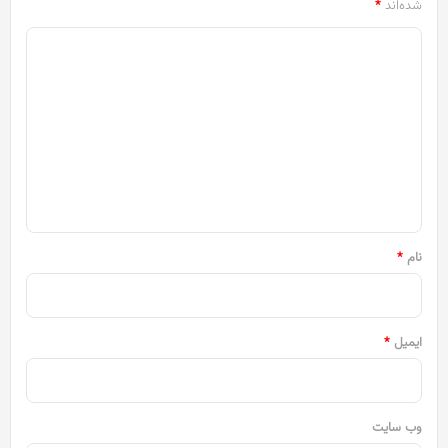
شده‌اند
*
د
ی
د
گ
ا
ه
*
نام
*
ایمیل
*
وب‌ سایت