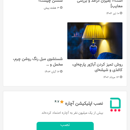
است؟! [میزان درآمد و بررسی
شستن چیست؟
معایب]
3 هفته پیش
10 تیر 1403
شستشوی مبل رنگ روشن چرم،
مخمل و …
روش تمیز کردن آباژور پارچه‌ای،
کاغذی و شیشه‌ای
12 آبان 1403
13 مرداد 1402
نصب اپلیکیشن آچاره
بیش از یک میلیون نفر به آچاره اعتماد کرده‌اند
نصب