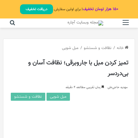
۱۵۰ هزار تومان تخفیف
| برای اولین سفارش.
دریافت تخفیف
منو
جستج
خانه
/
نظافت و شستشو
/
مبل‌ شویی
تمیز کردن مبل با جاروبرقی؛ نظافت آسان و
بی‌دردسر
مهدیه حاجی‌علی
زمان تقریبی مطالعه 4 دقیقه
مبل‌ شویی
نظافت و شستشو