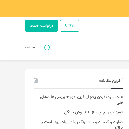
1471
درخواست خدمات
جستجو
جستجو
برای
آخرین مقالات
علت سرد نکردن یخچال فریزر دوو + بررسی علت‌های
فنی
تمیز کردن چای ساز با ۷ روش خانگی
تفاوت رنگ مات و براق؛ رنگ روغنی مات بهتر است یا
براق؟