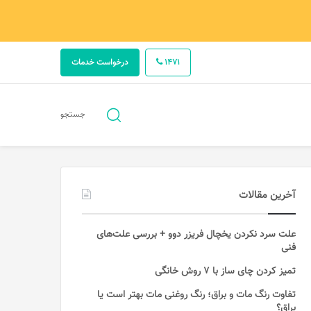
1471
درخواست خدمات
جستجو
جستجو
برای
آخرین مقالات
علت سرد نکردن یخچال فریزر دوو + بررسی علت‌های
فنی
تمیز کردن چای ساز با ۷ روش خانگی
تفاوت رنگ مات و براق؛ رنگ روغنی مات بهتر است یا
براق؟