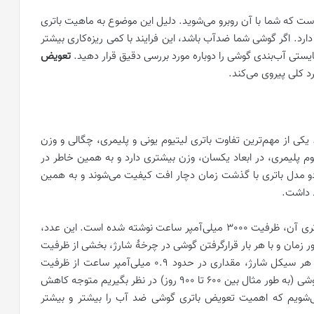
است که شما با آن روبرو می‌شوید. دلیل این موضوع به ماهیت باتری
ارد. اگر گوشی شما ضدآب باشد، این فرایند با کمی ریزه‌کاری بیشتر
یستی آب‌بندی گوشی را دوباره مورد بررسی دقیق قرار دهید.
تعویض
 کلی پیروی می‌کند.
 یکی از مهم‌ترین تفاوت باتری لیتیوم یونی و پلیمری، چگالی و وزن
وم پلیمری، در ابعاد یکسان، وزن بیشتری دارد و به همین خاطر در
 مدل باتری با گذشت زمان دچار افت کیفیت می‌شوند و به همین
 داشت.
فرض کنید شما یک گوشی خریداری کرده‌اید که بر روی باتری آن، ظرفیت 3000 میلی‌آمپر ساعت نوشته شده است. این عدد،
 زمان و با هر بار قرارگرفتن گوشی در چرخۀ شارژ، بخشی از ظرفیت
اسمی باتری کم می‌شود. به طور معمول باتری گوشی، در هر سیکل شارژ، مقداری در حدود 0.9 میلی‌آمپر ساعت از ظرفیت
اسمی باتری کم می‌شود. این عدد را اگر در 450 بار شارژ گوشی (به طور مثال بین 600 تا 900 روز) در نظر بگیریم متوجه کاهش
باتری می‌شویم که اهمیت تعویض باتری گوشی ضد آب را بیشتر و بیشتر