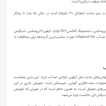
 مادۀ مرطوب دیگری) است.
عدد 7 نشانۀ محافظت از غوطه‌وری تا عمق 1 متر به مدت نیم ساعت (معادل 30 دقیقه) است در حالی‌ که عدد 8 بیانگر
گروهی از بهترین گوشی‌های ضد آب عبارت‌اند از: آیفون13پرومکس، سامسونگ گلکسیS22 اولترا، آیفون12پرومکس، شیائومی
11 اولترا، گوگل پیکسل6پرو، سامسونگ گلکسیA73. قاب ضدآب Lifeproof fre هم از مناسب‌ترین گزینه‌ها برای محافظت از
ب
ز گوشی‌های جدید مثل آیفون، طراحی ضدآب دارند. این بدین معناست
حتویات سخت‌افزاری گوشی، غیرممکن است. تعویض باتری در این
 گوشی‌های معمول است. به همین خاطر است که در صورتی که تعویض
‌رفتن این خاصیت ویژه می‌شود.