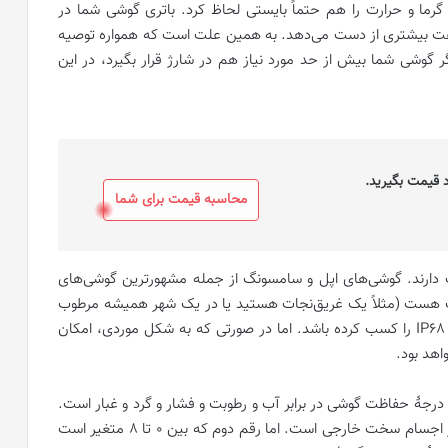
رما و حرارت را هم حتماً بایستی لحاظ کرد. باتری گوشی شما در
سرعت بیشتری از دست می‌دهد. به همین علت است که همواره توصیه
 گوشی شما بیش از حد مورد نیاز هم در شارژ قرار بگیرد، در این
 قیمت بگیرید.
محاسبه قیمت برای شما
دارند. گوشی‌های اپل و سامسونگ از جمله مشهورترین گوشی‌های
ب هست (مثلاً یک غریق‌نجات هستید یا در یک شهر همیشه مرطوب
زندگی می‌کنید‌) سعی کنید گوشی انتخابی شما، استاندارد IP68 را کسب کرده باشد. اما در صورتی که به شکل موردی، امکان
فف International Protection به معنای درجۀ حفاظت گوشی در برابر آب و رطوبت و فشار و گرد و غبار است.
رقم اول بعد از IP بیانگر سطح حفاظت گوشی شما در برابر اجسام سخت خارجی است. اما رقم دوم که بین 0 تا 8 متغیر است