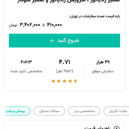
تعمیر رادیاتور ، سرویس رادیاتور و تعمیر شوفاژ
بازه قیمت عمده سفارشات در تهران:
3,402,000
410,000
تا
تومان
شروع کنید
4.71
49 هزار
20613
سفارش موفق
(9152 نظر)
متخصص تایید شده
نظرات کاربران
متخصصین برتر
سوالات متداول
پرسش و پاسخ
راهنمای قیمت