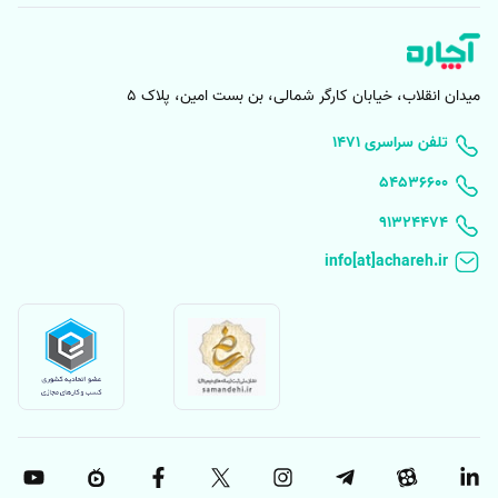
تعمیر رادیاتور سوراخ شده و رفع نشتی آن
شوفاژها یکی از مهم‌ترین تجهیزات گرمایشی هستند و با نزدیک شدن فصل سرد
سال اغلب افراد به فکر سرویس آن میوفتند تا اگر مشکلی در آن وجود دارد
میدان انقلاب، خیابان کارگر شمالی، بن بست امین، پلاک 5
عیب یابی و تعمیر شود. یکی از رایج‌ترین مشکلات در
تعمیرات رادیاتور شوفاژ
۱۴۷۱ تلفن سراسری
در منزل
سوراخ شدن آن است که دردسرهای زیادی با خود به دنبال دارد. اگر
رادیاتور سوراخ باشد جریان آب به‌درستی در آن جریان نخواهد داشت و گرمایی
۵۴۵۳۶۶۰۰
از پنل ساطع نخواهد شد. سوراخ شدن رادیاتور پره‌ای دلایل زیادی دارد که با
91324474
کسب اطلاعات درباره آن می‌توان از بروز مشکل جلوگیری کرد. برای این کار:
حتما قبل از زمستان رادیاتورها را سرویس کنید و اگر نیاز به رسوب گیری
دارد این کار را انجام دهید.
از شیرآلات مناسب رادیاتور و پکیج استفاده کنید.
اگر رادیاتورها رسوب گرفتند حتما از یک متخصص برای رسوب زدایی
رادیاتور کمک بگیرید چون استفاده از روش‌های غیر اصولی ممکن است
باعث سوراخ شدن رادیاتور شود.
اما اگر رادیاتور شما سوراخ بود چه کار باید کنید؟ آیا
تعمیر رادیاتور شوفاژ سوارخ
ممکن است؟ اگر مقدار سوراخ رادیاتور کم باشد می‌توان از چسب‌های بسیار