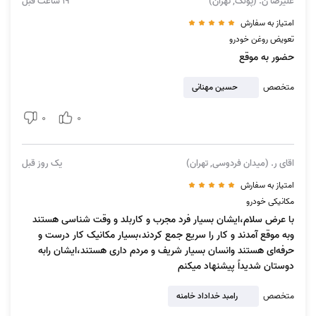
علیرضا ن. (پونک, تهران)
19 ساعت قبل
امتیاز به سفارش
تعویض روغن خودرو
حضور به موقع
متخصص
حسین مهنانی
0
0
تعمیر خودرو در محل شامل چه خدماتی است؟
این خدمات همگی در محل شما انجام می‌شوند و دیگر نیازی به رفت و آمد در
اقای ر. (میدان فردوسی, تهران)
یک روز قبل
سطح شهر نخواهید داشت. از جمله خدمات تعمیر خودرو آچاره می‌توانیم به
امتیاز به سفارش
موارد زیر اشاره کنیم:
مکانیکی خودرو
با عرض سلام،ایشان بسیار فرد مجرب و کاربلد و وقت شناسی هستند
سوخت رسانی
:
این خدمت فعلا در شهر تهران ارائه می‌شود و در صورتی که
وبه موقع آمدند و کار را سریع جمع کردند،بسیار مکانیک کار درست و
نیاز به بنزین داشته باشید می‌توانید در محل خود از سرویس سوخت
حرفه‌ای هستند وانسان بسیار شریف و مردم داری هستند،ایشان رابه
رسانی آچاره استفاده کنید.
دوستان شدیداً پیشنهاد میکنم
مکانیکی
:
این خدمت شامل تعمیر انواع خودروها با برندهای متفاوت از
متخصص
رامبد خداداد خامنه
جمله پراید، پژو ۲۰۶، پژو ۴۰۵، تیبا، سمند، دنا و ... می‌شود.