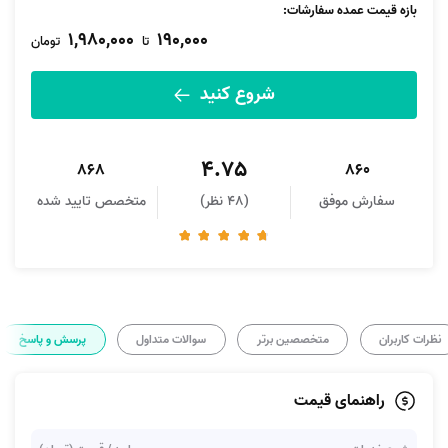
بازه قیمت عمده سفارشات
:
1,980,000
190,000
تا
تومان
شروع کنید
4.75
868
860
سفارش موفق
(48 نظر)
متخصص تایید شده
نظرات کاربران
متخصصین برتر
سوالات متداول
پرسش و پاسخ
راهنمای قیمت