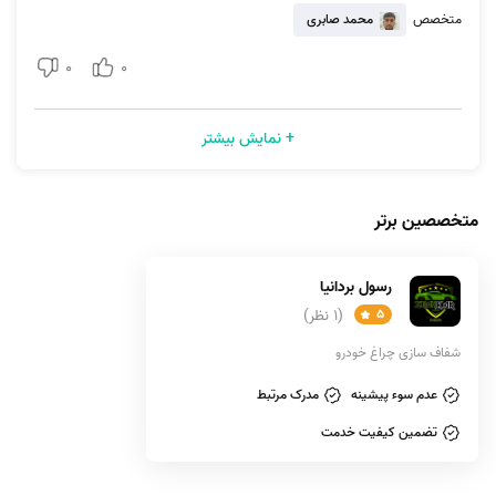
به‌طور قطعی مشخص کرد. عوامل متعددی وجود دارند که در کاهش یا افزایش
متخصص
محمد صابری
قیمت تاثیرگذار هستند که مهم‌ترین آن‌ها عبارتند از
؛
0
0
1. میزان مات‌شدگی طلق‌ چراغ‌ها
میزان مات‌شدگی طلق چراغ‌ها را نمی‌توان با میزان کارکرد خودرو در نظر گرفت؛
+ نمایش بیشتر
زیرا چراغ‌های مرغوب در برابر عوامل کدرکننده طلق، مقاومت بیشتری دارند. از
این رو تکنسین با بررسی دقیق طلق، میزان مات‌شدگی آن را مشخص می‌کند و
برمبنای آن دستمزد و قیمت شفاف سازی چراغ خودروی شما را در نظر خواهد
متخصصین برتر
گرفت.
رسول بردانیا
2. میزان خط و خش و عمق آن‌ها
5
(1 نظر)
میزان خط و خش‌هایی که روی طلق چراغ خودرو ایجاد می‌شود متفاوت است و
شفاف سازی چراغ خودرو
با توجه به حجم خراش‌های ایجادشده و میزان عمق آن‌ها قیمت شفاف سازی
چراغ خودرو محاسبه می‌شود. برای از بین بردن خراش‌های روی طلق و صاف
عدم سوء پیشینه
مدرک مرتبط
کردن سطح آن، لازم است که ورقه سنباده مناسبی انتخاب شود و مدت زمانی
تضمین کیفیت خدمت
که صرف این کار می‎‌شود، همگی در تعیین هزینه‌ها موثر هستند.