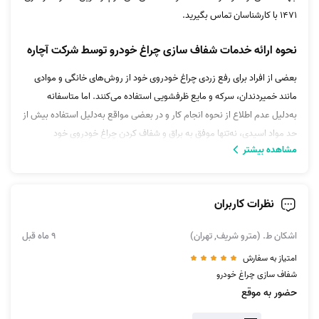
1471 با کارشناسان تماس بگیرید.
نحوه ارائه خدمات شفاف سازی چراغ خودرو توسط شرکت آچاره
بعضی از افراد برای رفع زردی چراغ خودروی خود از روش‌های خانگی و موادی
مانند خمیردندان، سرکه و مایع ظرفشویی استفاده می‌کنند. اما متاسفانه
به‌دلیل عدم اطلاع از نحوه انجام کار و در بعضی مواقع به‌دلیل استفاده بیش از
حد مواد اسیدی، نه‌تنها موفق به براق و شفاف کردن چراغ خودروی خود
مشاهده بیشتر
نمی‌شوند، بلکه خط و خش بیشتری روی آن ایجاد می‌کنند و به لایه محافظتی
طلق چراغ آسیب بیشتری می‌رسانند.
مرکز شفاف سازی چراغ خودرو شرکت آچاره با استفاده از پولیش‌،اسپری و
نظرات کاربران
واکس‌های باکیفیت و مرغوب براق کننده چراغ ماشین و به‌کارگیری
پیشرفته‌ترین دستگاه شفاف سازی چراغ، به روش ایمن و موثر چراغ‌های
اشکان ط. (مترو شریف, تهران)
9 ماه قبل
خودروی شما را شفاف و براق می‌کند.
امتیاز به سفارش
شفاف سازی چراغ خودرو
به این ترتیب با پرداخت مناسب‌ترین قیمت شفاف سازی چراغ خودرو، خدمات
حضور به موقع
باکیفیت دریافت خواهید کرد. از طریق خدمات تخصصی آچاره هیچ آسیبی به
طلق چراغ نمی‌رسد و اقدامات انجام شده، موجب بالا رفتن کیفیت عملکرد