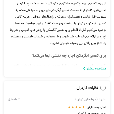
از آن‌جا که این روزها پکیج‌ها جایگزین آبگرمکن شده‌اند؛ شاید پیدا کردن
تعمیرکاری که در ارائه خدمات تعمیر آبگرمکن دیواری و … حرفه‌ای‌ست، به
سهولت قبل نباشد و تعمیرکاران متفرقه با راهکارهای موقتی، هزینه کامل
تعمیر آبگرمکن در تهران را از شما درخواست کنند! در این موقعیت به شما
توصیه می‌کنیم قبل از اقدام برای تعمیر آبگرمکن با روش‌های قدیمی با شرایط
آچاره در ارائه این خدمات آشنا شوید و با استفاده از خدمات نامعتبر و متفرقه،
باعث از بین رفتن این وسیله کاربردی نشوید.
برای تعمیر آبگرمکن آچاره چه نقشی ایفا می‌کند؟
اگر جزو افرادی هستید که تابه‌حال از خدمات آچاره استفاده نکرده‌اید و اکنون در
مشاهده بیشتر
حال تحقیق برای پیدا کردن بهترین تعمیرکار آبگرمکن هستید؛ باید بگوییم آچاره
به عنوان واسطه میان شما و متخصصانی که از نظر فنی، اخلاقی و مهارتی
گزینش شده‌اند، قرار گرفته است تا زمانی که به دریافت خدمات تعمیر آبگرمکن
نظرات کاربران
شبانه روزی نیاز دارید، درگیر فرآیندهای فرسایشی (مانند موقعیتی که حمام
شما بی‌استفاده شده است) نشوید!
علی ا. (آذربایجان, تهران)
2 ماه قبل
امتیاز به سفارش
با استفاده از پلتفرم آچاره، بستری برای شما فراهم شده است تا برای دریافت
تعمیر و سرویس آبگرمکن