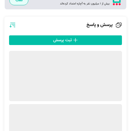
نصب
می‌شود شامل موارد زیر هستند:
بیش از 1 میلیون نفر به آچاره اعتماد کرده‌اند
بوتان
ارج
پرسش و پاسخ
سپهر الکتریک
کاوه کویر
ثبت پرسش
آزمون کار
لرد
سپهر الکتریک
برفاب
خروشان اصفهان
آزمایش
ایران شرق
جنرال تکنو
گرم آوران
تکنوهاوس
نصب، سرویس و تعمیر آبگرمکن با آچاره