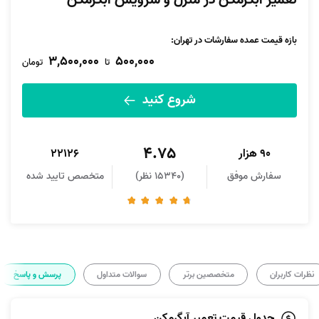
تعمیر آبگرمکن در منزل و سرویس آبگرمکن
بازه قیمت عمده سفارشات در تهران:
3,500,000
500,000
تا
تومان
شروع کنید
4.75
90 هزار
22126
سفارش موفق
(15340 نظر)
متخصص تایید شده
نظرات کاربران
متخصصین برتر
سوالات متداول
پرسش و پاسخ
جدول قیمت تعمیر آبگرمکن