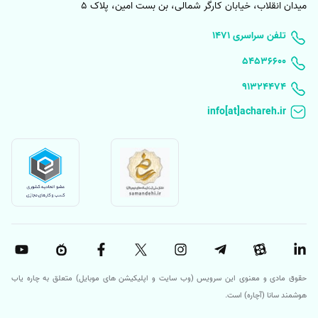
میدان انقلاب، خیابان کارگر شمالی، بن بست امین، پلاک 5
۱۴۷۱ تلفن سراسری
۵۴۵۳۶۶۰۰
91324474
حقوق مادی و معنوی این سرویس (وب سایت و اپلیکیشن های موبایل) متعلق به چاره یاب
هوشمند سانا (آچاره) است.