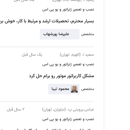
نصب و تعمیر ژنراتور و یو پی اس
بسیار محترم، تحصیلات ارشد و مرتبط با کار، خوش برخ
علیرضا پورشهاب
متخصص
سعید ا. (الهیه, تهران)
یک سال قبل
بازگشت سرمایه با پرداخت هزینه پنل خورشیدی
نصب و تعمیر ژنراتور و یو پی اس
مشکل کاربراتور موتور رو برام حل کرد
تضمینی توسط شرکت برق خریداری می‌شود و نرخ پایه خرید برای نیروگاه‌های تا ظرفیت ۲۰۰ کیلوو
محمود تیبا
متخصص
تومان خواهد داشت. با توجه به میزان تولید، تعرفه 
عباس.پروینی پ. (نیاوران, تهران)
2 سال قبل
حدود ۴ سال برآورد می‌شود! که این موضوع سرمایه‌گذاری در انرژی خورشیدی را برای اقشار مختلف جامعه به گزینه‌ای پربازده و قابل اعتماد تبدیل می‌کند.
نصب و تعمیر ژنراتور و یو پی اس
با توجه به تضمین خرید برق، درآمد ثابت و امنیت سرم