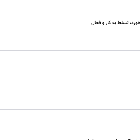
ورد، تسلط به کار و فعال
طبق طرح ساتبا، امکان احداث نیروگاه خورشیدی تا سقف دو برابر ظ
ات، ۳۸۲۰۰ ریال به ازای هر کیلووات‌ساعت تعیین شده است.
فروش و هزینه‌ پنل خورشیدی یا قیمت نصب پنل خورشیدی به صورت معمول، 
ایه‌گذاری، امروز بهترین زمان برای شروع این مسیر است که
آچاره
با فراهم 