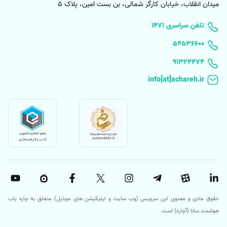
میدان انقلاب، خیابان کارگر شمالی، بن بست امین، پلاک 5
۱۴۷۱ تلفن سراسری
۵۴۵۳۶۶۰۰
91324474
حقوق مادی و معنوی این سرویس (وب سایت و اپلیکیشن های موبایل) متعلق به چاره یاب
هوشمند سانا (آچاره) است.