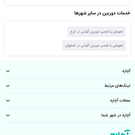
دوربین از کار می‌افتد. چنانچه این موضوع مطرح نباشد، بنابراین ممکن است
به دلیل سوختن قطعه، فلاش دوربین روشن نشود و باید تعویض گردد.
خدمات دوربین در سایر شهرها
علت تار شدن دوربین گوشی
تعویض یا تعمیر دوربین گوشی در کرج
فوکوس دوربین از طریق تغییر فاصله بین لنز دوربین و سنسور ایجاد می‌شود.
در واقع دوربین دارای تعدادی لنزهای ریز است که در زمان فوکوس به سمت
تعویض یا تعمیر دوربین گوشی در اصفهان
جلو و عقب حرکت می‌کنند و به این ترتیب محل تلاقی نور را روی حسگر تغییر
می‌دهند. به موجب این فناوری مشخص می‌شود که کدام سوژه در فوکوس
است. از جمله دلایل و علت تار شدن دوربین گوشی می‌توان به موارد زیر اشاره
آچاره
کرد؛
لینک‌های مرتبط
1- کثیفی و خراشیدگی روی لنز
مجلات آچاره
اگر لنز دوربین کثیف شده باشد و یا دچار خراشیدگی شود قطعا کیفیت تصاویر
به شدت کاهش خواهد یافت. بنابراین لازم است در ابتدا این موارد روی لنز
آچاره در شهر شما
دوربین بررسی شود. در صورتی که لنز دوربین خراشیده یا ترک داشته باشد،
باید قطعات معیوب تعویض شوند.