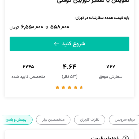
تعویض یا تعمیر دوربین گوشی
بازه قیمت عمده سفارشات در تهران:
6,550,000
558,000
تا
تومان
شروع کنید
4.64
2245
1142
سفارش موفق
(53 نظر)
متخصص تایید شده
درباره سرویس
نظرات کاربران
متخصصین برتر
پرسش و پاسخ
راهنمای قیمت