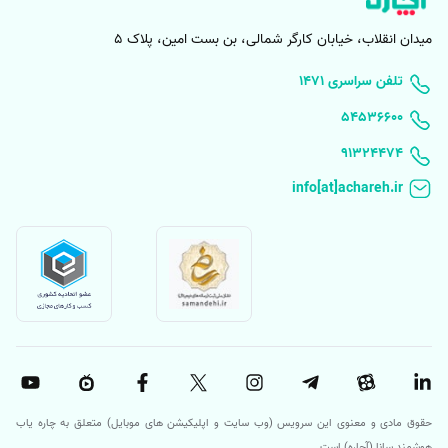
2- عدم توجه به نکات فنی عکسبرداری
میدان انقلاب، خیابان کارگر شمالی، بن بست امین، پلاک 5
توجه داشته باشید زمانی که قصد عکسبرداری با دوربین گوشی را دارید، باید
فرصت مناسب برای فوکوس لنزها را به دوربین بدهید. عجله کردن در
۱۴۷۱ تلفن سراسری
عکسبرداری قبل از اینکه لنزها به درستی روی سوژه فوکوس کنند، یکی از
۵۴۵۳۶۶۰۰
اصلی‌ترین عواملی است که منجر به تار شدن دوربین گوشی می‌شود. بدون
91324474
اینکه مشکل نرم‌افزاری یا سخت‌افزاری مطرح باشد. همچنین تکان‌های دست
در زمان عکسبرداری موجب کاهش کیفیت و تار شدن عکس می‌شود. با رعایت
این نکات ساده میتوان به بهترین شکل ممکن از دوربین‌های گوشی استفاده
کرد.
3- گیر کردن لنز‌های دوربین
در مواقعی ممکن است علت تار شدن دوربین گوشی کاملا تصادفی باشد.
معمولا به دلیل عملکرد ناقص لنزها در حرکت جلو وعقب ممکن است گیر و
اشکالی در قطعات ایجاد شود و فوکوس دوربین را مختل نماید. در چنین حالتی
با راه‌اندازی مجدد دستگاه و یا با چندین بار تکان دادن گوشی مشکل برطرف
می‌شود. همچنین می‌توانید تنظیمات فوکوس دستی را امتحان کنید تا متوجه
حقوق مادی و معنوی این سرویس (وب سایت و اپلیکیشن های موبایل) متعلق به چاره یاب
شوید که آیا به صورت دستی می‌توان فوکوس را تغییر داد یا خیر. در صورتی که
هوشمند سانا (آچاره) است.