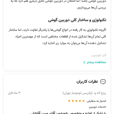
دوربین گوشی باشد؛ اما اختلال در دوربین گوشی دلایل دیگری هم دارد که به
بررسی آن‌ها می‌پردازیم.
تکنولوژی و ساختار کلی دوربین گوشی
اگرچه تکنولوژی به کار رفته در انواع گوشی‌ها با یکدیگر تفاوت دارند، اما ساختار
کلی تمام آن‌ها تشکیل شده از قطعات مختلفی است که از مهمترین اجزاء
تشکیل دهنده آن‌ها می‌توان به موارد زیر اشاره کرد؛
لنز دوربین
مشاهده بیشتر
لنز دوربین متشکل از چندین عدسی است که نور منعکس شده از سوژه را در
یک نقطه متمرکز می‌کند.
نظرات کاربران
سنسور دوربین
سنسوردوربین، قطعه‌ای است که نور دریافتی را به صورت الکترونیکی به
روح اله و. (پاتریس لومومبا, تهران)
3 ماه قبل
سنسور پردازشگر منتقل می‌کند. با پردازش این نور فایل تصویری در حافظه قابل
امتیاز به سفارش
ذخیره خواهد بود. کیفیت تصویر رابطه مستقیمی با اندازه سنسور و تعداد
خدمات دوربین
پیکسل‌های آن دارد.
با تشکر از اچاره و متخصص خوبشون آقای مبین آقاخانی