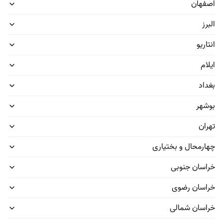
اصفهان
البرز
تعمیرات مبلمان اداری
تعمیر و تعویض قطعات صندلی اداری
انتاریو
ایلام
سرویس خواب
بغداد
ساخت و تعمیر سرویس خواب ام‌دی‌اف و چوب
بوشهر
تهران
چهارمحال و بختیاری
آچاره
خراسان جنوبی
لینک‌های مرتبط
خراسان رضوی
مجلات آچاره
خراسان شمالی