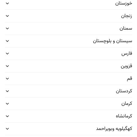
آچاره در شهر شما
خوزستان
زنجان
سمنان
میدان انقلاب، خیابان کارگر شمالی، بن بست امین، پلاک 5
سیستان و بلوچستان
۱۴۷۱ تلفن سراسری
فارس
۵۴۵۳۶۶۰۰
قزوین
91324474
قم
کردستان
کرمان
کرمانشاه
کهگیلویه وبویراحمد