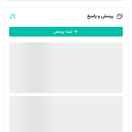
پرسش و پاسخ
مرحله سوم؛ ثبت توضیحات بیشتر و تایید آدرس
پس از این که گزینه مورد نظر خود را انتخاب کردید، وارد مرحله‌ای خواهید شد
ثبت پرسش
که می‌توانید توضیحات بیشتر را در انتهای سفارش به اطلاع متخصصان این
سرویس برسانید. پس از ثبت توضیحات، کافی‌‌ست با وارد شدن به حساب
کاربری (یا ساخت آن) در سایت آچاره موقعیت مکانی خود را روی نقشه تعیین
کنید تا درخواست شما به دست متخصصان «ساخت و تعمیر سرویس خواب»
برسد.
ساخت و تعمیر سرویس خواب در آچاره شامل چه مواردی
می‎شود؟
در ساخت سرویس‌ خواب‌های چوبی، هماهنگی بین اجزا، کیفیت متریال و
استحکام اتصالات اهمیت زیادی دارد. متخصصان آچاره با توجه به حساسیت
بالا در طراحی و اجرای این نوع سرویس‌ها، در انتخاب چوب‌های مرغوب (مانند
راش، گردو یا بلوط)، نوع اتصالات و اجرای دقیق ابعاد دقت بالایی به خرج
می‌دهند. در ادامه به مواردی اشاره خواهیم کرد که متخصصان نجار آچاره،