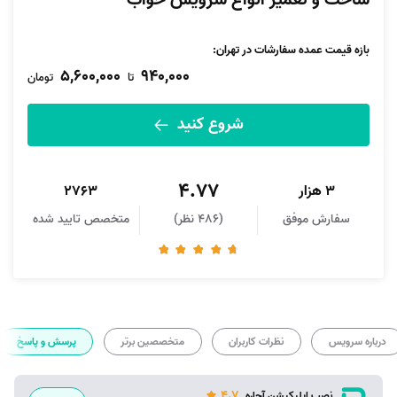
ساخت و تعمیر انواع سرویس خواب
بازه قیمت عمده سفارشات در تهران:
5,600,000
940,000
تا
تومان
شروع کنید
4.77
3 هزار
2763
سفارش موفق
(486 نظر)
متخصص تایید شده
درباره سرویس
نظرات کاربران
متخصصین برتر
پرسش و پاسخ
4.7
نصب اپلیکیشن آچاره