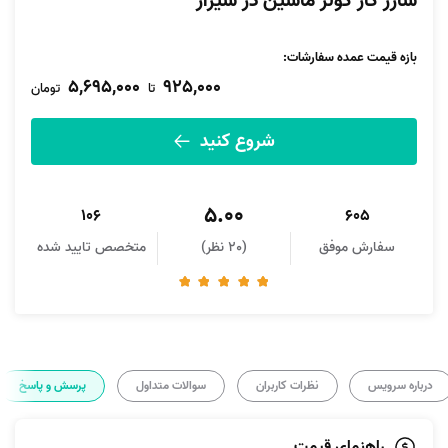
شارژ گاز کولر ماشین در شیراز
بازه قیمت عمده سفارشات
:
5,695,000
925,000
تا
تومان
شروع کنید
5.00
106
605
سفارش موفق
(20 نظر)
متخصص تایید شده
درباره سرویس
نظرات کاربران
سوالات متداول
پرسش و پاسخ
راهنمای قیمت