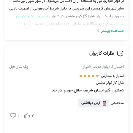
از کولر خودرو، نیاز به استفاده از آن احساس می‌شود. در شهر شیراز نیز مانند
سایر شهرهای گرمسیر، این سرویس به دلیل شرایط آب‌وهوایی از اهمیت بالایی
برخوردار است. برای شارژ گاز کولر ماشین در شیراز و
تعویض لنت خودرو در
شیراز
، مراکز و تعمیرگاه‌های مختلفی وجود دارد که این خدمت را ارائه
مشاهده بیشتر
می‌دهند. اما برای پیدا کردن بهترین گزینه و پرداخت کمترین هزینه، بهتر است
قبل از هر اقدامی به چند نکته توجه کنید.
نظرات کاربران
مقایسه قیمت‌ها و خدمات
قبل از انتخاب هر تعمیر‌گاهی، قیمت‌های مختلف را مقایسه کنید و از کیفیت
احسان ا. (بلوار دولت, شیراز)
یک سال قبل
خدماتی که ارائه می‌دهند اطمینان حاصل کنید. توجه داشته باشید که قیمت
امتیاز به سفارش
پایین لزوما به معنای کیفیت پایین نیست، اما بهتر است از تعمیرگاه‌هایی که
شارژ گاز کولر ماشین
تجربه و تخصص کافی دارند، استفاده کنید. همچنین از آن‌ها بخواهید که از
دمشون گرم انسان شریف حلال خور و کار بلد
گازهای باکیفیت و استاندارد استفاده کنند تا به سیستم کولر خودروی شما
آسیبی وارد نشود.
متخصص
ارش ذوالاتش
1
2
خدمات سیار
در سال‌های اخیر، خدمات سیار شارژ گاز کولر ماشین در شیراز بسیار رایج شده