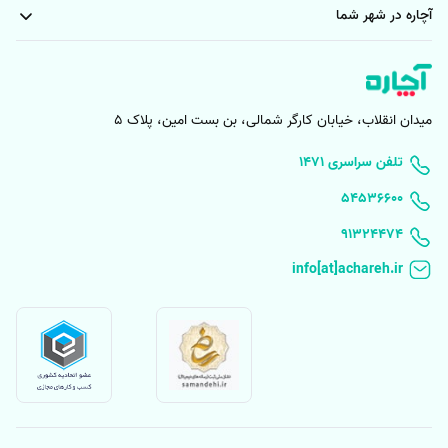
آچاره در شهر شما
میدان انقلاب، خیابان کارگر شمالی، بن بست امین، پلاک 5
۱۴۷۱ تلفن سراسری
۵۴۵۳۶۶۰۰
91324474