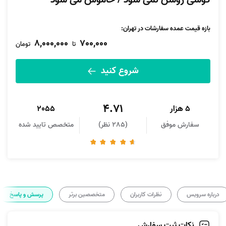
گوشی روشن نمی شود / خاموش می شود
بازه قیمت عمده سفارشات در تهران:
8,000,000
700,000
تا
تومان
شروع کنید
4.71
5 هزار
2055
سفارش موفق
(285 نظر)
متخصص تایید شده
درباره سرویس
نظرات کاربران
متخصصین برتر
پرسش و پاسخ
نکات ثبت سفارش