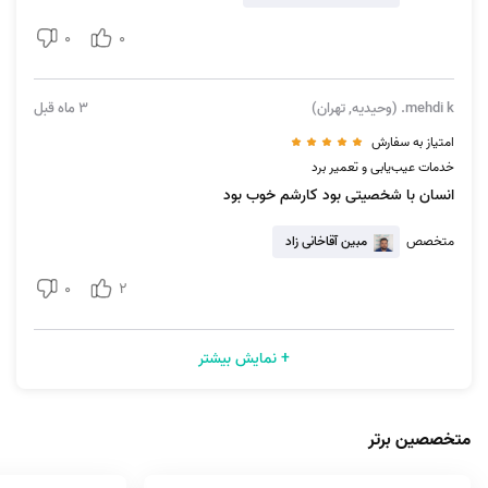
روشن نمی شود
0
0
برای ثبت سفارش در زمینه روشن نشدن گوشی، از طریق اپلیکیشن و یا وب
سایت آچاره می‌تونید عمل کنید:
mehdi k. (وحیدیه, تهران)
3 ماه قبل
1. تعمیر موبایل رو انتخاب کنید.
امتیاز به سفارش
خدمات عیب‌یابی و تعمیر برد
2. روی گزینه گوشی روشن نمی‌شود/ خاموش می‌شود، کلیک کنید.
انسان با شخصیتی بود کارشم خوب بود
3. برند گوشی رو انتخاب کنید.
متخصص
مبین آقاخانی زاد
4. زمان درخواستی خودتون رو برای دریافت این خدمت مشخص کنید.
0
2
5. اگر کد تخفیف دارید، در مرحله نهایی ثبت سفارش وارد کنید و اعمال کد
تخفیف رو بزنید و سفارشتون رو نهایی کنید.
+ نمایش بیشتر
نحوه انتخاب تعمیرکاران مطمئن در آچاره برای زمانی که گوشی
روشن نمی‌شود
متخصصین برتر
برای انتخاب تعمیرکار مورد نظر، به دو شیوه می‌تونید عمل کنید: