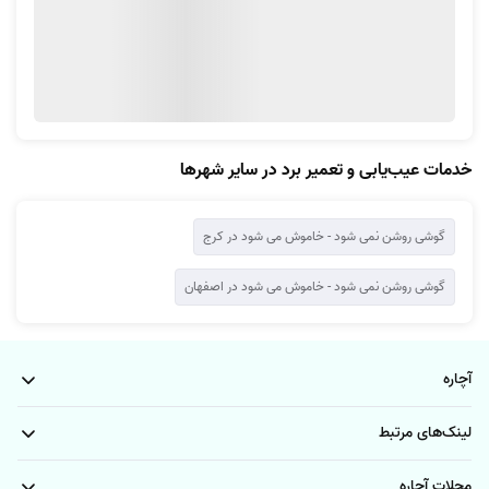
2. در روش دوم که یک راه تکمیلی هست، کاربران میتونن با پشتیبانی
(02154536600) در تماس باشند و انتقادات و پیشنهادات رو مستقیم به واحد
پشتیبانی و کنترل کیفیت آچاره برسونن تا پیگیری‌های نهایی انجام بشه.
خدمات عیب‌یابی و تعمیر برد در سایر شهرها
گوشی روشن نمی شود - خاموش می شود در کرج
گوشی روشن نمی شود - خاموش می شود در اصفهان
آچاره
لینک‌های مرتبط
مجلات آچاره