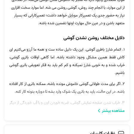
از این موارد، با انجام چند روش، گوشی روشن می شه. اما موارد سخت افزاری
نیاز به حضور جدی یک تعمیرکار موبایل خواهد داشت؛ تعمیرکارانی که بسیار
متعهد باشن و در عین حال مهارت اونها تضمین شده باشه.
دلایل مختلف روشن نشدن گوشی
1. اتمام شارژ باطری گوشی. این یک دلیل ساده ست و همه ما آرزو می‌کنیم ای
کاش فقط همین مشکل وجود داشته باشه. اما گاهی اوقات باتری گوشی،
خراب شده و به خوبی شارژ نمیکنه و کم کم باید به فکر تعویض باتری گوشی
باشیم.
2. اگر برای مدت طولانی گوشی خاموش مونده باشه، ممکنه باتری از کار افتاده
باشه. در این حالت، باید به باتری یک شوک وارد بشه تا دوباره بتونه کار کنه.
3. خراب شدن صفحه نمایش گوشی، ضربه خوردن اون و یا آب خوردگی از دیگر
دلایل روشن نشدن گوشیه.
مشاهده بیشتر
4. اگر مشکل سخت افزاری در گوشی اتفاق نیفتاده باشه، فلش زدن به گوشی
هم می‌تونه در بعضی مواقع، مشکل روشن نشدن رو حل کنه.
نظرات کاربران