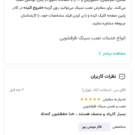
می‌کنند. برای سفارش نصب سینک می‌توانید روی گزینه
«شروع کنید»
در کادر
پایین صفحه کلیک کرده و با پر کردن فیلد مشخصات خود، با کارشناسان
مربوطه مشاوره نمایید.
انواع خدمات نصب سینک‌ ظرفشویی
نصب انواع سینک ظرفشویی یک کار تخصصی است و روش نصب با توجه به
مشاهده بیشتر
نوع توکار یا روکار بودن آن متفاوت است. به این ترتیب انواع روش نصب سینک
را می‌توان بشرح ذیل عنوان کرد:
نظرات کاربران
نصب سینک توکار
نصب سینک روکار
اقای س. (سعادت آباد, تهران)
2 ماه قبل
برای جاگذاری و نصب سینک خصوصا در نوع توکار باید به سایز سینک توجه
امتیاز به سفارش
شود. معمولا سینک‌ها در دو نوع تک لگن و دو لگن تولید می‌شوند که نوع
نصب و تعمیر سینک ظرفشویی
دولگن یا همان دوقلو سایز بزرگتری دارد و
نصاب سینک ظرفشویی
برای نصب
بسیار کاربلد و منصف هستند ، خدا حفظشون کنه🙏
نوع توکار آن و برش صفحه کابینت باید اندازه‌گیری دقیقی داشته باشد تا ظاهر
کار بسیار شکیل و زیبا باشد و مشکل نشتی آب به وجود نیاید.
متخصص
فائز مومنی پور