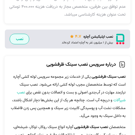
عدم توافق بین طرفین، متخصص مجاز به دریافت هزینه 400.000 تومانی
تحت عنوان هزینه کارشناسی میباشد.
4.7
نصب اپلیکیشن آچاره
نصب
بیش از 1 میلیون نفر به آچاره اعتماد کرده‌اند
درباره سرویس نصب سینک ظرفشویی
نصب سینک ظرفشویی
یکی از خدمات زیر مجموعه سرویس لوله کشی آچاره
است که توسط متخصصان مجرب لوله کشی ارائه می‌شود. نصب سینک
نیازمند مهارت در آب‌بندی اصولی و بست و اتصالات بدون نقص برای
نصب
شیرآلات
و دریچه آب است. چنانچه هر یک از این بخش‌ها دچار اشکال باشند،
مشکلات نشت آب و پوسیدگی کابینت زیر سینک و همچنین پس زدن فاضلاب
به داخل سینک به وجود می‌آید.
متخصصان
نصب سینک ظرفشویی
آچاره انواع سینک روکار، توکار، شیشه‌ای،
سنگی، سرامیکی، کامپوزیتی و ... را با اتصالات دقیق در زمان کوتاهی نصب