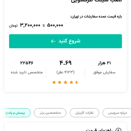
نصب سینک ظرفشویی
بازه قیمت عمده سفارشات در تهران:
3,200,000
500,000
تا
تومان
شروع کنید
4.69
21 هزار
22546
سفارش موفق
(4123 نظر)
متخصص تایید شده
درباره سرویس
نظرات کاربران
متخصصین برتر
پرسش و پاسخ
راهنمای قیمت