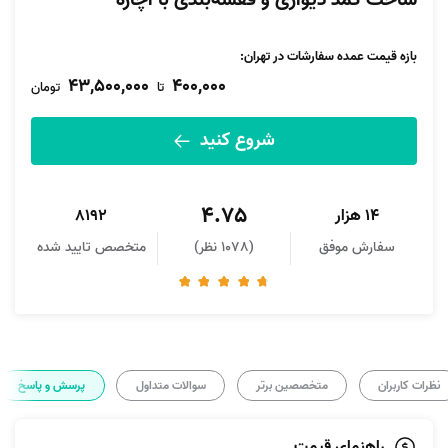
ساخت کمد دیواری و قفسه‌بندی با آچاره
بازه قیمت عمده سفارشات در تهران:
43,500,000
400,000
تا
تومان
شروع کنید
4.75
14 هزار
8192
سفارش موفق
(1078 نظر)
متخصص تایید شده
نظرات کاربران
متخصصین برتر
سوالات متداول
پرسش و پاسخ
راهنمای قیمت