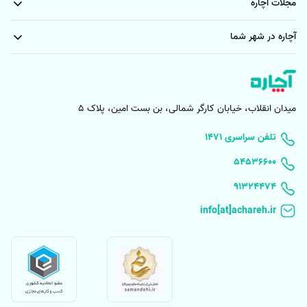
مجلات آچاره
انواع خدمات تعمیر موتور سیکلت سیار
آچاره در شهر شما
خراب شدن موتور سیکلت در میانه راه و عدم دسترسی به تعمیرگاه مشکلی
است که بسیاری از راکبین موتور سیکلت را دچار مشکل می‌کند. موتور سیکلت
به لحاظ ساختار خاصی که دارد، بیش از سایر وسایل نقلیه دچار خرابی و مشکل
میدان انقلاب، خیابان کارگر شمالی، بن بست امین، پلاک 5
می‌شود. پنچر شدن لاستیک، بروز مشکل در ترمزها، زنجیر چرخ، کمک فنر،
کاربرات و ... از جمله مشکلاتی هستند که چندان دور از انتظار نیستند. در این
۱۴۷۱ تلفن سراسری
شرایط بهترین امدادرسانی، حضور یک تعمیرگاه سیار مجهز با تکنسین‌های
۵۴۵۳۶۶۰۰
مجرب است. آچاره یکی از باکیفیت‌ترین و سریع‌ترین سرویس تعمیر موتور
91324474
سیکلت سیار را توسط تعمیرکاران مجرب ارائه می‌کند. در این سرویس کلیه
خدمات جزئی مانند پنچری سیار موتور و همچنین خدمات تخصصی‌تر مانند
بررسی و تعمیر گیربکس و ... انجام می‌شود.
تعمیر موتور سیکلت هوندا
هوندا شرکتی است که در ایران به‌واسطه طراحی و تولید موتور سیکلت‌های
مدل سی جی و سی دی آی شناخته می‌شود. تفاوت عمده این مدل‌ها در