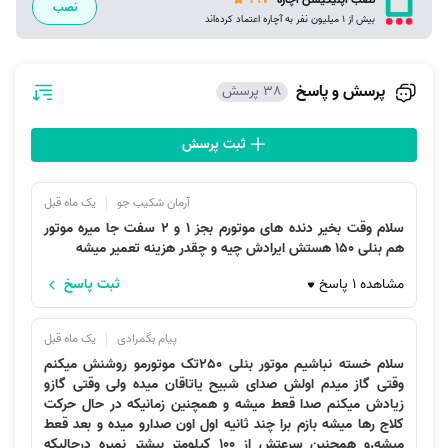
نصب
ارائه می‌شود؟
بیش از 1 میلیون نفر به آچاره اعتماد کرده‌اند
آچاره با تشکیل تیم‌های تخصصی امداد موتور سیکلت سیار تمامی مناطق تهران
را تحت پوشش قرار داده است. از جمله تیم‌های "موتورسازی سیار شبانه‌روزی"
پرسش و پاسخ
38 پرسش
آچاره می‌توان به گروه‌های موتورساز سیار زیر اشاره کرد؛
ثبت پرسش
تیم‌های موتوسازی سیار شبانه‌روزی شرق تهران برای مثال تیم «تعمیر
موتورسیکلت سیار تهرانپارس»
تیم تعمیرکار سیار موتور سیکلت غرب تهران
آرمان شکیب جو
یک ماه قبل
تیم تعمیرکار سیار موتور سیکلت شمال و جنوب تهران
سلام وقت بخیر دنده های موتورم بجز 1 و 2 سفت جا میره موتور
هم بنلی 150 هستش ایرادش چیه و چقدر هزینه تعمیر میشه
خدمات تعمیرات خودرو در محل
مشاهده 1 پاسخ
ثبت پاسخ
نحوه ثبت سفارش تعمیر موتورسیکلت در محل با آچاره
پیام بگمرادی
یک ماه قبل
سلام خسته نباشیم موتور بنلی 250تک موتورمو روشنش میکنم
پس از مراجعه به
سایت تعمیر موتور سیکلت آچاره
برای ثبت
وقتی گاز میدم اولش صدای شبیح یاتاقان میده ولی وقتی گازو
سفارش
تعمیر موتور سیکلت در محل
، می‌توانید از دو روش استفاده
زیادش میکنم صدا قعط میشه و همچنین زمانیکه در حال حرکت
کنید.
کلاج رها میشه بازم برا چند ثانیه اول اون صدارو میده و بعد قعط
میشه.و همچنین سرعتش از 100 کیلومتر بیشتر نمیره درحالیکه
در روش اول، شما درخواست می‌کنید که متخصصی که بالاترین امتیاز