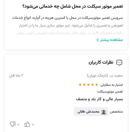
تعمیر موتور سیکلت در محل شامل چه خدماتی می‌شود؟
سرویس تعمیر موتورسیکلت در محل با کمترین هزینه در آچاره، انواع خدمات
تعویضی و تعمیری را شامل می‌شود. تیم موتور سازی سیار ما با در اختیار
داشتن تجهیزات کامل در محل حاضر شده و خدمات تخصصی تعمیر موتور
مشاهده بیشتر
سیکلت را در کوتاه‌ترین زمان ارائه می‌دهند. بخشی از خدمات تعمیرات موتور
عبارت‌اند از:
پنچرگیری موتور سیکلت سیار
نظرات کاربران
مشکلات روغن‌ریزی
صداهای غیرعادی موتور سیکلت
سعید ب. (نارمک, تهران)
2 ماه قبل
خرابی چراغ‌ها
امتیاز به سفارش
مشکل ریپ زدن و خاموش شدن موتور سیکلت
تعمیر موتورسیکلت
دود کردن زیاد و مشکلات اگزوز
بسیار عالی و کار بلد و منصف
اشکالات ترمز
متخصص
محمدعلی طلائی
اشکال در تعویض دنده و ایرادات آن
دیاگ موتور سیکلت سیار در محل
0
0
تعویض قطعات و...