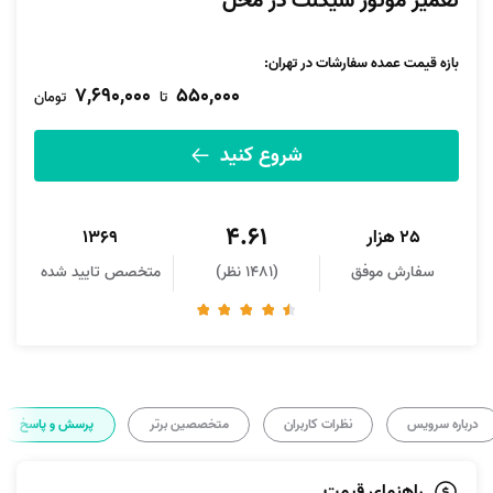
تعمیر موتور سیکلت در محل
بازه قیمت عمده سفارشات در تهران:
7,690,000
550,000
تا
تومان
شروع کنید
4.61
25 هزار
1369
سفارش موفق
(1481 نظر)
متخصص تایید شده
درباره سرویس
نظرات کاربران
متخصصین برتر
پرسش و پاسخ
راهنمای قیمت