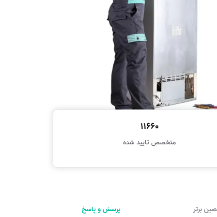
11660
متخصص تایید شده
ین برتر
پرسش و پاسخ