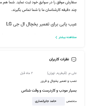
سفارش موفق را در سوابق خود ثبت نماید. شما هم می‌ت
چند دقیقه کارشناسان ما با شما تماس بگیرند.
عیب یابی برای تعمیر یخچال ال جی LG
اگر یخچال شما خیلی سرد یا گرم است، به‌درستی فرآیند
مشاهده بیشتر
نباشید چون مشکل، با
تعمیرات یخچال ال جی
به‌سادگ
نظرات کاربران
علی م. (قیطریه, تهران)
2 ماه قبل
نصب و تعمیر یخچال و فریزر
بسیار مودب و کاردرست و وقت شناس
حامد جابرانصاری
متخصص