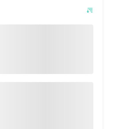
اغلب نشان‌دهنده مشکل در کمپرسور یخچال LG است.
شروع کنید
خرابی آبسردکن یخچال ال جی
اگر از مخزن آب سرد یخچال ال جی شما آب می‌چکد یا 
گاهی نیز ممکن است بدترین حالت ممکن اتفاق افتاده 