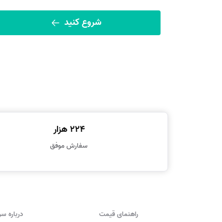
شروع کنید
224 هزار
سفارش موفق
راهنمای قیمت
درباره س