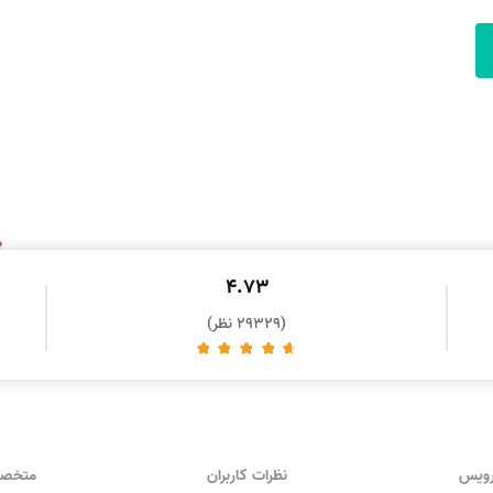
4.73
(29329 نظر)
رویس
نظرات کاربران
متخصص