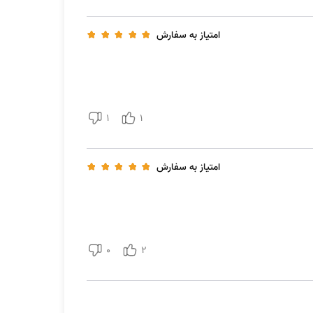
امتیاز به سفارش
1
1
امتیاز به سفارش
 حالت یخچال روند خنک کردن محفظه را متوقف می‌کند و اغلب با خراب شدن مواد غذایی
نید کارهای زیر را انجام دهید:
0
2
جیب و بیش از حد بلندی از آن می شنوید احتمالا