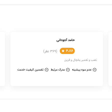
کل در خنک‌‌کنندگی شود. اگر کویل‌ها کثیف باشند، دما ثابت نخواهد بود. 
نگاه کنید. کویل‌های کندانسور را در پایین یخچال خود خواهید دید. شرایط ر
حامد آجودانی
4.86
(369 نظر)
 کننده یخچال شما را بر عهده دارد. چرخش فن را بررسی کنید تا مطمئن ش
نصب و تعمیر یخچال و فریزر
چال ال جی بخواهید موتور را تعویض کنید.
عدم سوء پیشینه
مدرک مرتبط
تضمین کیفیت خدمت
ان را خراب کرده است؟ صدای غیرمعمول و یا بلند یخچال خبر از وجود مشکل
خرابی یخچال می‌دهد.
 به دلیل خرابی تیغه‌های فن، موتور فن اواپراتور یا کندانسور، کمپرسو