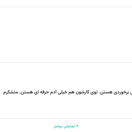
ال جی
این مشکل یکی از بزرگترین دلایل عدم رضایت مصرف‌کنندگان یخچال‌های LG است. در این
د چه کنیم؟ ابتدا باید باید دلیل مشکل را پیدا کنید. برای این کار می‌توا
وش برخوردی هستن. توی کارشون هم خیلی آدم حرفه ای هستن. متشکرم
ی خرابی کمپرسور است. کمپرسور در پشت یخچال قرار دارد. اگر صداهای ع
+ نمایش بیشتر