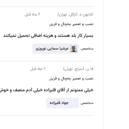
کتایون ه. (ازگل, تهران)
2 ماه قبل
نصب و تعمیر یخچال و فریزر
بسیار کار بلد هستند و هزینه اضافی تحمیل نمیکنند
عرشیا سمایی نوروزی
متخصص
گرم شدن یخچال از دلایل نیاز به تعمیر یخچال 
فا ن. (سراج, تهران)
2 ماه قبل
نصب و تعمیر یخچال و فریزر
متوجه بروز این مشکل خواهید شد. اما اگر یخچال خنک نبو
خیلی ممنونم از آقای قلیزاده خیلی آدم منصف و خ
1. کمپرسور را چک کنید
جواد قلیزاده
متخصص
یکی از دلایل اصلی عدم خنک کنندگی یخچال‌های ال ج
وقت آن است که آن را تعمیر کنید.