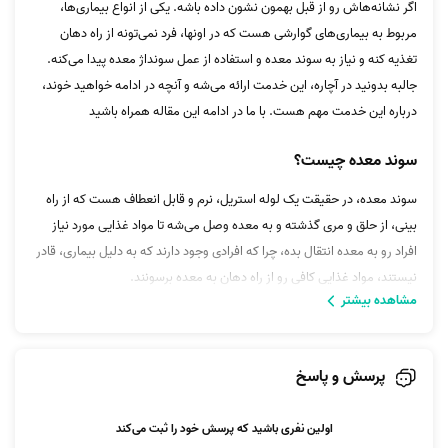
اگر نشانه‌هاش رو از قبل بهمون نشون داده باشه. یکی از انواع بیماری‌ها،
مربوط به بیماری‌های گوارشی هست که در اونها، فرد نمی‌تونه از راه دهان
تغذیه کنه و نیاز به سوند معده و استفاده از عمل سونداژ معده پیدا می‌کنه.
جالبه بدونید در آچاره، این خدمت ارائه می‌شه و آنچه در ادامه خواهید خوند،
درباره این خدمت مهم هست. با ما در ادامه این مقاله همراه باشید
سوند معده چیست؟
سوند معده، در حقیقت یک لوله استریل، نرم و قابل انعطاف هست که از راه
بینی، از حلق و مری گذشته و به معده وصل می‌شه تا مواد غذایی مورد نیاز
افراد رو به معده انتقال بده، چرا که افرادی وجود دارند که به دلیل بیماری، قادر
نیستند، مواد غذایی کافی رو از راه دهان به معده برسونند.
مشاهده بیشتر
سونداژ معده چیست؟
سونداژ معده، عمل انتقال سوند از بینی به معده هست و یک کار تخصصی
پرسش و پاسخ
محسوب می‌شه و به اون گاواژ معده هم گفته می‌شه.
اولین نفری باشید که پرسش خود را ثبت می‌کند
چه بیمارانی نیاز به سونداژ معده دارند؟