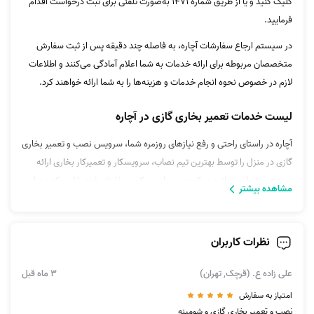
کلیک کنید و یا از طریق شماره 1471 به‌صورت تلفنی برای ثبت درخواست اقدام
فرمایید.
در سیستم ارجاع سفارشات آچاره، به فاصله چند دقیقه پس از ثبت سفارش
متخصصان مربوطه برای ارائه خدمات به شما اعلام آمادگی می‌کنند و اطلاعات
لازم در خصوص نحوه انجام خدمات و هزینه‌ها را به شما ارائه خواهند کرد.
لیست خدمات تعمیر بخاری گازی در آچاره
آچاره در راستای راحتی و رفع نیازهای روزمره‌ شما، سرویس نصب و تعمیر بخاری
گازی در منزل را توسط بهترین تیم نصاب، سرویسکار و تعمیرکار بخاری ارائه
می‌دهد. شما می‌توانید در کمترین زمان ممکن، سفارش خود را ثبت کنید و از
مشاهده بیشتر
تعمیرکارهای بخاری مجرب ما کمک بگیرید. تمامی برندها و مدل‌های مختلف
بخاری‌های گازسوز بدون هیچ گونه محدودیتی توسط تعمیرکاران مجرب آچاره
تعمیر می‌شود. بخشی از خدماتی که در سرویس تعمیر بخاری گازی در محل
نظرات کاربران
آچاره ارائه می‌شود شامل موارد زیر خواهد شد!
علی زاده ع. (قرچک, تهران)
3 ماه قبل
سرویس بخاری گازی معمولی
امتیاز به سفارش
سرویس بخاری گازی معمولی با تعویض
نصب و تعمیر بخاری گازی و شومینه