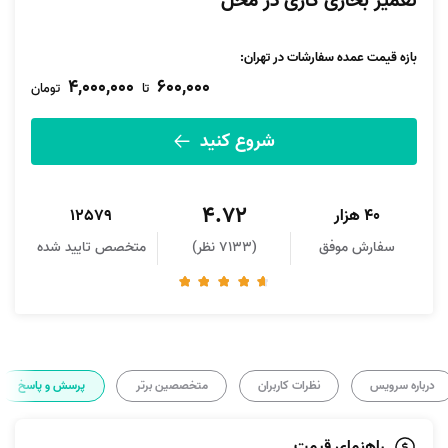
تعمیر بخاری گازی در محل
بازه قیمت عمده سفارشات در تهران:
4,000,000
600,000
تا
تومان
شروع کنید
4.72
40 هزار
12579
سفارش موفق
(7133 نظر)
متخصص تایید شده
درباره سرویس
نظرات کاربران
متخصصین برتر
پرسش و پاسخ
راهنمای قیمت