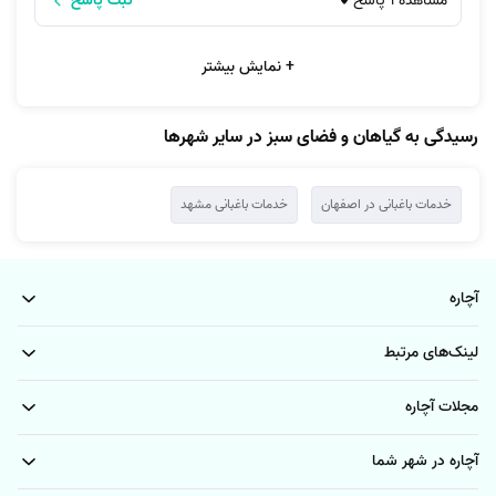
مشاهده 1 پاسخ
ثبت پاسخ
سفارش خود را ثبت کنید.
اپلیکیشن آچاره روش دیگری است که می‌توانید به راحتی درخواست خود
را از آن طریق ثبت نمایید. برای دانلود نسخه ios اپلیکیشن آچاره به وب
+ نمایش بیشتر
استور مراجعه کنید. همچنین برای دانلود نسخه اندروید این اپلیکیشن
می‌توانید از طریق گوگل پلی یا کافه بازار اقدام کنید.
رسیدگی به گیاهان و فضای سبز در سایر شهرها
روش سوم شماره گیری 1471 می‌باشد. از این طریق می‌توانید به صورت
تلفنی با همکاران ما گفتگو کرده و سفارش خود را ثبت نمایید.
خدمات باغبانی در اصفهان
خدمات باغبانی مشهد
آچاره
لینک‌های مرتبط
مجلات آچاره
آچاره در شهر شما