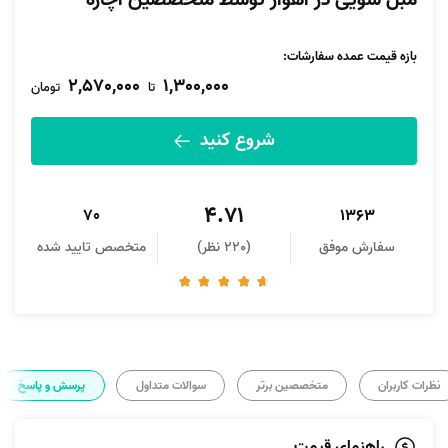
مبل شویی در اهواز توسط متخصصین آچاره
بازه قیمت عمده سفارشات
:
2,570,000
1,300,000
تا
تومان
شروع کنید
4.71
70
1363
سفارش موفق
(220 نظر)
متخصص تایید شده
نظرات کاربران
متخصصین برتر
سوالات متداول
پرسش و پاسخ
راهنمای قیمت