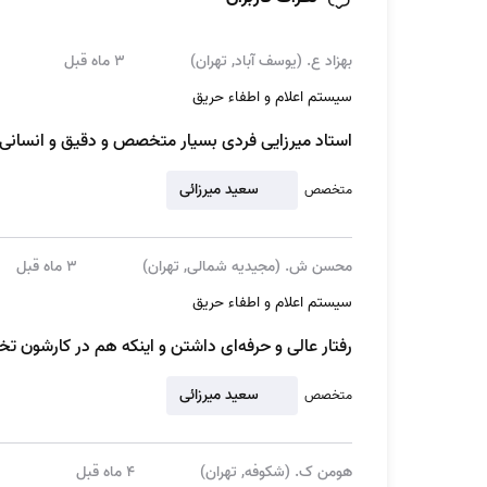
سرویس و بازرسی باید انجام شود را با تمام جزئیات
معمولا توصیه می‌شود سیستم‌های هشداری که در 
بهزاد ع. (یوسف آباد, تهران)
3 ماه قبل
این ساختمان‌ها می‌دانند ولی اگر خود را موظف به
سیستم اعلام و اطفاء حریق
می‌کنید.
استاد میرزایی فردی بسیار متخصص و دقیق و انسانی
در چه شرایطی برای تعمیر و بازرسی سیستم
سعید میرزائی
متخصص
همان طور که توضیح دادیم، این سیستم‌ها به‌صورت دوره
محسن ش. (مجیدیه شمالی, تهران)
3 ماه قبل
بازرسی تمام این سیستم را بر اساس اصول و استاندار
سیستم اعلام و اطفاء حریق
اگر در هنگام بازرسی دوره‌ای، سیستم اعلام و اطفا ح
رفتار عالی و حرفه‌ای داشتن و اینکه هم در کارشون ت
ما حساب کنید. تعمیرکاران ما ابتدا با بررسی کامل ا
سعید میرزائی
متخصص
به‌خاطر داشته باشید که کوچکترین آسیب یا نقص در 
متخصص بسپارید تا با تجربه‌ای که دارند، بهترین خدمات
هومن ک. (شکوفه, تهران)
4 ماه قبل