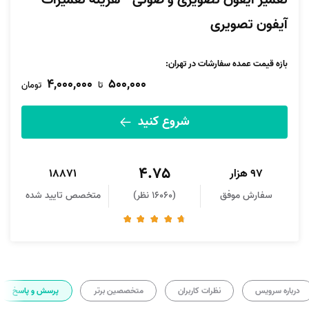
تعمیر آیفون تصویری و صوتی - هزینه تعمیرات
آیفون تصویری
بازه قیمت عمده سفارشات در تهران:
4,000,000
500,000
تا
تومان
شروع کنید
4.75
97 هزار
18871
سفارش موفق
(16060 نظر)
متخصص تایید شده
درباره سرویس
نظرات کاربران
متخصصین برتر
پرسش و پاسخ